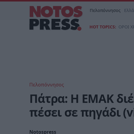
Πελοπόννησος
Ελλ
HOT TOPICS:
ΟΡΟΙ Χ
Πελοπόννησος
Πάτρα: Η ΕΜΑΚ διέ
πέσει σε πηγάδι (v
Notospress