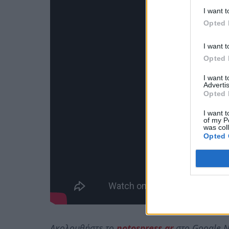
I want t
Opted 
I want t
Opted 
I want 
Advertis
Opted 
I want t
of my P
was col
Opted 
Ακολουθήστε το
notospress.gr
στο Google N