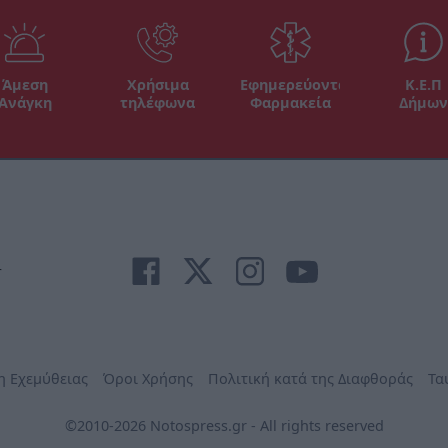
Άμεση
Χρήσιμα
Εφημερεύοντα
Κ.Ε.Π
Ανάγκη
τηλέφωνα
Φαρμακεία
Δήμων
r
η Εχεμύθειας
Όροι Χρήσης
Πολιτική κατά της Διαφθοράς
Τα
©2010-2026 Notospress.gr - All rights reserved