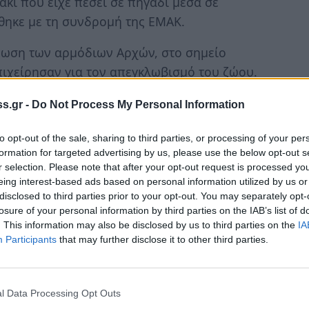
άκι που είχε πέσει σε πηγάδι μέσα σε
θηκε με τη συνδρομή της ΕΜΑΚ.
έρωση των αρμόδιων Αρχών, στο σημείο
πιχείρησαν για τον απεγκλωβισμό του ζώου.
 της ΕΜΑΚ, οι οποίοι κατάφεραν να
s.gr -
Do Not Process My Personal Information
ο πηγάδι.
to opt-out of the sale, sharing to third parties, or processing of your per
κε από φιλοζωική οργάνωση, η οποία είχε
formation for targeted advertising by us, please use the below opt-out s
r selection. Please note that after your opt-out request is processed y
. Το γατάκι θα υποβληθεί στις απαραίτητες
eing interest-based ads based on personal information utilized by us or
χρειάζεται.
disclosed to third parties prior to your opt-out. You may separately opt-
losure of your personal information by third parties on the IAB’s list of
. This information may also be disclosed by us to third parties on the
IA
Participants
that may further disclose it to other third parties.
l Data Processing Opt Outs