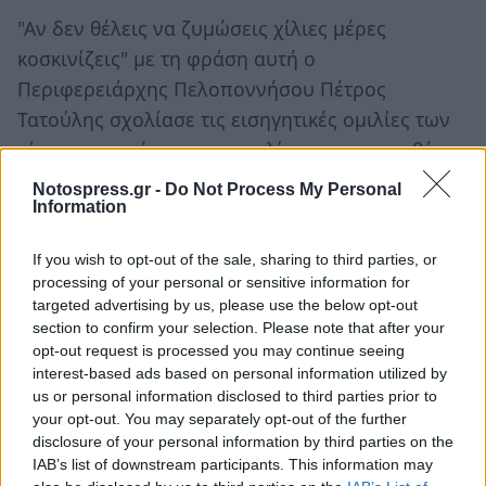
"Αν δεν θέλεις να ζυμώσεις χίλιες μέρες
κοσκινίζεις" με τη φράση αυτή ο
Περιφερειάρχης Πελοποννήσου Πέτρος
Τατούλης σχολίασε τις εισηγητικές ομιλίες των
τέως νομαρχών της αντιπολίτευσης για το θέμα
των σκουπιδιών, ενώ αναφερόμενος σε σχόλιο
Notospress.gr -
Do Not Process My Personal
Information
του κ. Σωτηρόπουλου σημείωσε "πήγατε
εταιρεία να διαχειριστεί στα σκοτεινά και
If you wish to opt-out of the sale, sharing to third parties, or
ερήμην των πολιτών το μεγάλο ζήτημα των
processing of your personal or sensitive information for
σκουπιδιών".
targeted advertising by us, please use the below opt-out
section to confirm your selection. Please note that after your
"Εμείς από την πλευρά μας ζητήσαμε την
opt-out request is processed you may continue seeing
interest-based ads based on personal information utilized by
συναίνεση σε ένα σημαντικό θέμα που το
us or personal information disclosed to third parties prior to
θεωρούμε εθνικό θέμα", συνέχισε ο
your opt-out. You may separately opt-out of the further
Περιφερειάρχης απευθυνόμενος στην
disclosure of your personal information by third parties on the
IAB’s list of downstream participants. This information may
αντιπολίτευση, "και για να επιτευχθεί