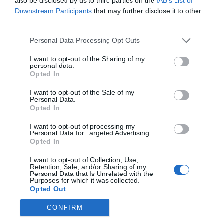
also be disclosed by us to third parties on the
IAB’s List of
χρειάζονται δύο πράγματα, καλή γνώση του
Downstream Participants
that may further disclose it to other
αντικειμένου και καθαροί κανόνες και
third parties.
συμφωνίες". Ο κ. Τατούλης σημείωσε ότι στην
Personal Data Processing Opt Outs
συνεδρίαση αυτή δεν ψηφίζει το Συμβούλιο
I want to opt-out of the Sharing of my
καμία προκήρυξη, ψηφίζει την πολιτική που θα
personal data.
Opted In
ακολουθηθεί. "Θέλουμε να κάνουμε την
Περιφέρεια μας περιφέρεια της αειφορίας"
I want to opt-out of the Sale of my
Personal Data.
τόνισε ο Περιφερειάρχης Πελοποννήσου, "μια
Opted In
περιφέρεια κόσμημα, και θέλουμε να
I want to opt-out of processing my
αποκαταστήσουμε τις συνέπειες των βλαβών
Personal Data for Targeted Advertising.
Opted In
που δημιουργήθηκαν σε προηγούμενα χρόνια
χάριν της ανευθυνότητας μας, γιατί το
I want to opt-out of Collection, Use,
Retention, Sale, and/or Sharing of my
οφείλουμε, το χρωστάμε, και το κάναμε
Personal Data that Is Unrelated with the
Purposes for which it was collected.
προτείνοντας συγκεκριμένο σχέδιο δράσης, που
Opted Out
θα δώσει το συγκριτικό πλεονέκτημα στην
CONFIRM
περιφέρεια, που θα δώσει την ευκαιρία να