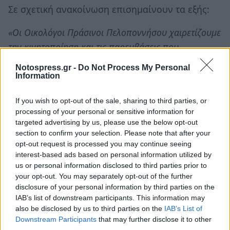
Σε σχετική ανακοίνωση επισημαίνουν τα εξής:
«Οι Οικολόγοι Πράσινοι Πελοποννήσου χαιρετίζουμε
την κινητοποίηση και τις παρεμβάσεις που
πραγματοποίησε το «Δίκτυο Αυτοδιοικητικών και
Notospress.gr -
Do Not Process My Personal
Οικολογικών Κινήσεων καθώς και άλλων Συλλόγων,
Information
Φορέων και Ομάδων από την Περιφέρεια
If you wish to opt-out of the sale, sharing to third parties, or
Πελοποννήσου» στη συνεδρίαση του Περιφερειακού
processing of your personal or sensitive information for
Συμβουλίου που πραγματοποιήθηκε στην Τρίπολη,
targeted advertising by us, please use the below opt-out
τη Δευτέρα 11 Απριλίου 2011, σχετικά με το ζήτημα
section to confirm your selection. Please note that after your
opt-out request is processed you may continue seeing
της διαχείρισης των στερεών αποβλήτων.
interest-based ads based on personal information utilized by
us or personal information disclosed to third parties prior to
Οι Οικολόγοι Πράσινοι Πελοποννήσου εργαζόμαστε
your opt-out. You may separately opt-out of the further
εδώ και χρόνια με άλλους ενεργούς πολίτες στο
disclosure of your personal information by third parties on the
πλαίσιο του Δικτύου αυτού για την προώθηση των
IAB’s list of downstream participants. This information may
also be disclosed by us to third parties on the
IAB’s List of
στόχων που θέτει και το ισχύον θεσμικό πλαίσιο,
Downstream Participants
that may further disclose it to other
δηλαδή «πρόληψη, επαναχρησιμοποίηση,