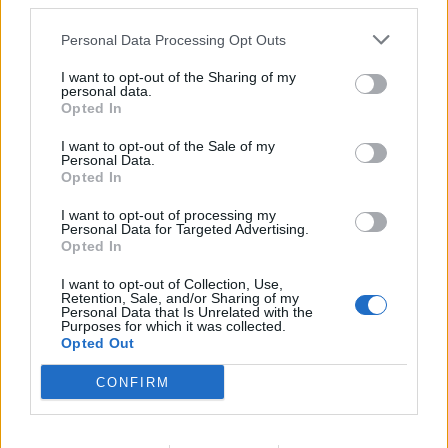
third parties.
ανακύκλωση, κομποστοποίηση, υγειονομική ταφή
Personal Data Processing Opt Outs
του υπολοίπου», ενώ είμαστε αντίθετοι με τη
δεματοποίηση και με κάθε μορφή καύσης – θερμικής
I want to opt-out of the Sharing of my
personal data.
επεξεργασίας σύμμεικτων απορριμμάτων.
Opted In
I want to opt-out of the Sale of my
Στη συνεδρίαση του Περιφερειακού Συμβουλίου, ο
Personal Data.
Opted In
περιφερειακός σύμβουλος της Οικολογικής
Συμπολιτείας του Μοριά Λάμπρος Μπούκλης
I want to opt-out of processing my
Personal Data for Targeted Advertising.
υπερψήφισε αυτούσιο το υπόμνημα του Δικτύου,
Opted In
καταθέτοντας ταυτόχρονα υπόμνημα των δημάρχων
I want to opt-out of Collection, Use,
της Περιφερειακής Ενότητας Κορινθίας, με το οποίο
Retention, Sale, and/or Sharing of my
Personal Data that Is Unrelated with the
ζητούν οικονομική ενίσχυση από την Περιφέρεια για
Purposes for which it was collected.
Opted Out
την προώθηση της διαδικασίας ανακύκλωσης στους
δήμους τους.
CONFIRM
Οι Οικολόγοι Πράσινοι Πελοποννήσου προβάλλουμε