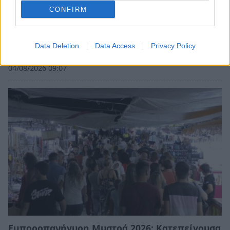
CONFIRM
Δήμος Ευρώτα: Σκουριά και φθορά η
Data Deletion
Data Access
Privacy Policy
αμείλικτη πραγματικότητα…
04/08/2026 09:07
Εμποροπανήγυρη Μυστρά 2026: Κατεπείγουσα