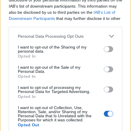
disclosure of your personal information by third parties on the
IAB’s list of downstream participants. This information may
also be disclosed by us to third parties on the
IAB’s List of
Downstream Participants
that may further disclose it to other
third parties.
Personal Data Processing Opt Outs
Λακωνία: Ο Δημήτρης Μανιατάκος ακούει
αλλά δεν μιλάει – Θα είναι υποψήφιος
I want to opt-out of the Sharing of my
personal data.
δήμαρχος Ευρώτα;
Opted In
06/08/2026 13:10
I want to opt-out of the Sale of my
Personal Data.
Opted In
I want to opt-out of processing my
Personal Data for Targeted Advertising.
Opted In
I want to opt-out of Collection, Use,
Retention, Sale, and/or Sharing of my
Personal Data that Is Unrelated with the
Purposes for which it was collected.
Opted Out