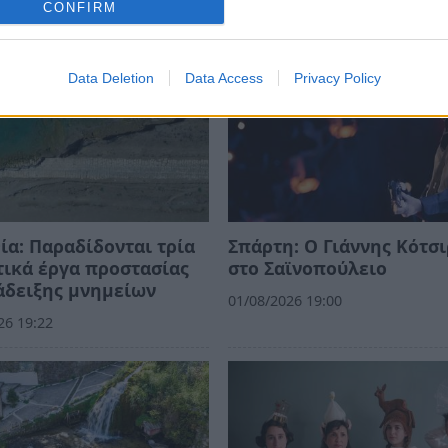
CONFIRM
Data Deletion
Data Access
Privacy Policy
ία: Παραδίδονται τρία
Σπάρτη: Ο Γιάννης Κότσ
ικά έργα προστασίας
στο Σαϊνοπούλειο
άδειξης μνημείων
01/08/2026 19:00
26 19:22