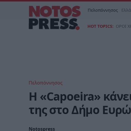
Πελοπόννησος
Ελλ
HOT TOPICS:
ΟΡΟΙ Χ
Πελοπόννησος
Η «Capoeira» κάνε
της στο Δήμο Ευρώ
Notospress