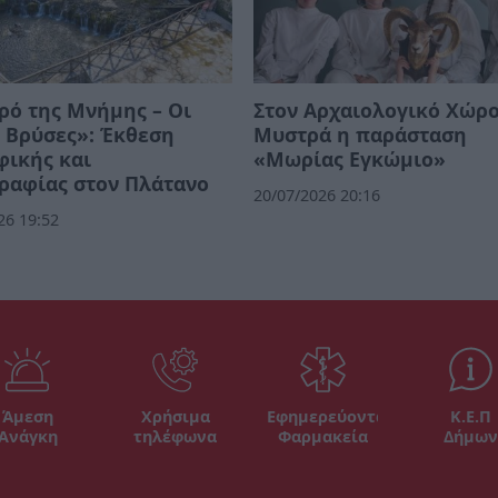
ρό της Μνήμης – Οι
Στον Αρχαιολογικό Χώρο
 Βρύσες»: Έκθεση
Μυστρά η παράσταση
φικής και
«Μωρίας Εγκώμιο»
ραφίας στον Πλάτανο
20/07/2026 20:16
26 19:52
Άμεση
Χρήσιμα
Εφημερεύοντα
Κ.Ε.Π
Ανάγκη
τηλέφωνα
Φαρμακεία
Δήμων