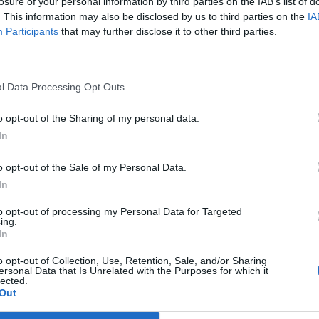
ιγίδα του Πολιτιστικού Συλλόγου
losure of your personal information by third parties on the IAB’s list of
. This information may also be disclosed by us to third parties on the
IA
 εντάχθηκε ως μέλος στον σύλλογο «Αίαντα
Participants
that may further disclose it to other third parties.
uada Μαριάννα Μπαγιαμπού, με το πρόγραμμα
l Data Processing Opt Outs
o opt-out of the Sharing of my personal data.
στό Γυμναστήριο Βλαχιώτη
In
 Λύκειο Ξηροκαμπίου
μοσμένο και ευχάριστο πρόγραμμα για παιδιά
o opt-out of the Sale of my Personal Data.
In
αφερόμενοι μπορούν να καλούν στα τηλέφωνα
to opt-out of processing my Personal Data for Targeted
ndara Cdo Laconia
ing.
In
o opt-out of Collection, Use, Retention, Sale, and/or Sharing
ersonal Data that Is Unrelated with the Purposes for which it
lected.
Out