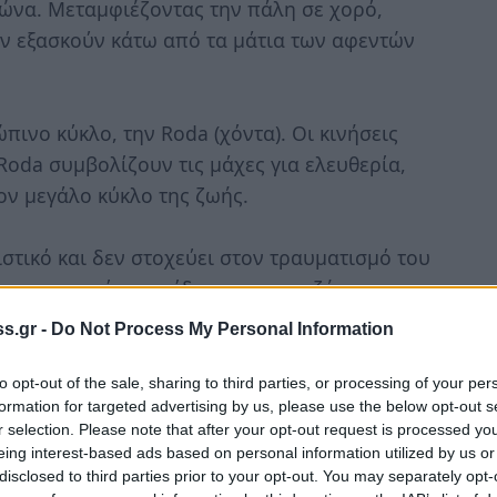
ιώνα. Μεταμφιέζοντας την πάλη σε χορό,
ην εξασκούν κάτω από τα μάτια των αφεντών
ώπινο κύκλο, την Roda (χόντα). Οι κινήσεις
Roda συμβολίζουν τις μάχες για ελευθερία,
ον μεγάλο κύκλο της ζωής.
ιστικό και δεν στοχεύει στον τραυματισμό του
αι αρμονικό παιχνίδι, σαν μια συζήτηση,
νομιλούν με το σώμα.
s.gr -
Do Not Process My Personal Information
aconia
to opt-out of the sale, sharing to third parties, or processing of your per
formation for targeted advertising by us, please use the below opt-out s
υ 2011, στον Βλαχιώτη Λακωνίας και
r selection. Please note that after your opt-out request is processed y
Mestre Jason της ομάδας Dandara CDO Patras.
eing interest-based ads based on personal information utilized by us or
disclosed to third parties prior to your opt-out. You may separately opt-