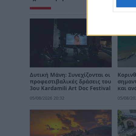
Δυτική Μάνη: Συνεχίζονται οι
Κορινθ
προφεστιβαλικές δράσεις του
σημαντ
3ου Kardamili Art Doc Festival
και αν
05/08/2026 20:32
05/08/20