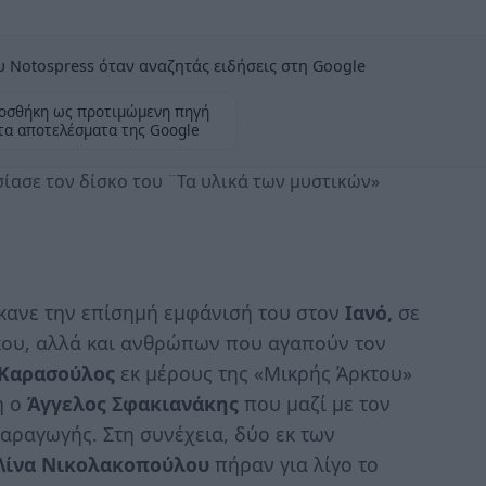
 Notospress όταν αναζητάς ειδήσεις στη Google
οσθήκη ως προτιμώμενη πηγή
τα αποτελέσματα της Google
ασε τον δίσκο του ¨Τα υλικά των μυστικών»
έκανε την επίσημή εμφάνισή του στον
Ιανό,
σε
κου, αλλά και ανθρώπων που αγαπούν τον
 Καρασούλος
εκ μέρους της «Μικρής Άρκτου»
η ο
Άγγελος Σφακιανάκης
που μαζί με τον
αραγωγής. Στη συνέχεια, δύο εκ των
Λίνα Νικολακοπούλου
πήραν για λίγο το