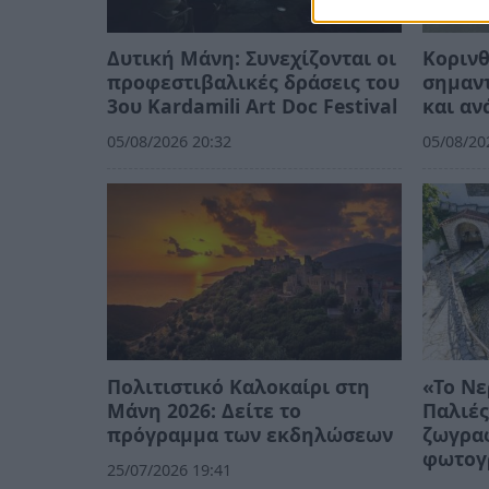
Δυτική Μάνη: Συνεχίζονται οι
Κορινθ
προφεστιβαλικές δράσεις του
σημαντ
3ου Kardamili Art Doc Festival
και αν
05/08/2026 20:32
05/08/20
Πολιτιστικό Καλοκαίρι στη
«Το Νε
Μάνη 2026: Δείτε το
Παλιές
πρόγραμμα των εκδηλώσεων
ζωγρα
φωτογ
25/07/2026 19:41