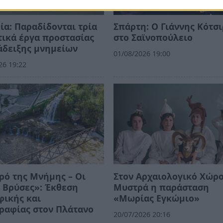
ία: Παραδίδονται τρία
Σπάρτη: Ο Γιάννης Κότσ
ικά έργα προστασίας
στο Σαϊνοπούλειο
άδειξης μνημείων
01/08/2026 19:00
26 19:22
ρό της Μνήμης – Οι
Στον Αρχαιολογικό Χώρο
 Βρύσες»: Έκθεση
Μυστρά η παράσταση
φικής και
«Μωρίας Εγκώμιο»
ραφίας στον Πλάτανο
20/07/2026 20:16