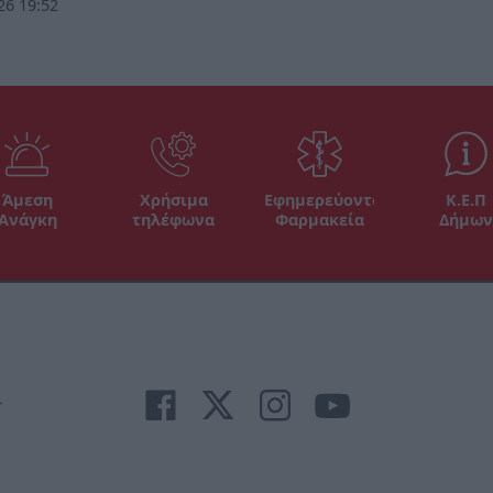
26 19:52
Άμεση
Χρήσιμα
Εφημερεύοντα
Κ.Ε.Π
Ανάγκη
τηλέφωνα
Φαρμακεία
Δήμων
r