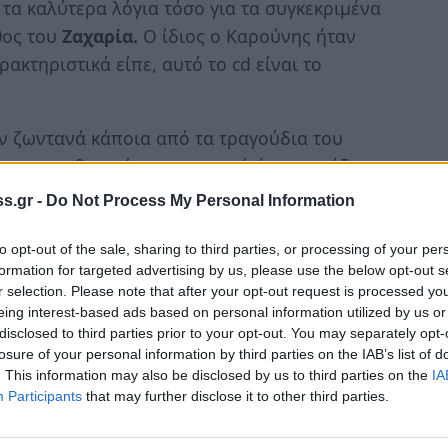
τα καλύτερα λόγια τόσο για τα συγκεκριμένα
θος του
Ζαχαρία.
Ο ίδιος ο Καρούνης ήταν
κτηριστικά είπε, αυτό το cd είναι το
ν ζωντανά κάποια από τα τραγούδια του
τους παραβρισκόμενους, αφού ήταν αντάξια
αγουδιστή – και δημιουργό, μια και
s.gr -
Do Not Process My Personal Information
συνθέσεις -. Δεν είναι εύκολο να
ένα συμπληρώνει το άλλο. Ήχοι με
to opt-out of the sale, sharing to third parties, or processing of your per
formation for targeted advertising by us, please use the below opt-out s
νο, φυσικό ήχο και γενικά, τραγούδια που
r selection. Please note that after your opt-out request is processed y
 πάνω στη φωνή του Ζαχαρία. «Τα υλικά των
eing interest-based ads based on personal information utilized by us or
ισκογραφική δουλειά, η οποία φαίνεται
disclosed to third parties prior to your opt-out. You may separately opt-
losure of your personal information by third parties on the IAB’s list of
και πολύ μεράκι από όλους τους
. This information may also be disclosed by us to third parties on the
IA
Participants
that may further disclose it to other third parties.
ακοπούλου, στίχους έχουν γράψει ο Μιχάλης