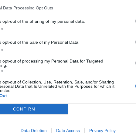
 Οι μουσικές ανήκουν στους Δάφνη Αλεξανδρή,
l Data Processing Opt Outs
κλή Νεοφυτίδη και Απόλλωνα Ρέτσο, ενώ στο
ται η Αρετή Κετιμέ.
o opt-out of the Sharing of my personal data.
In
o opt-out of the Sale of my Personal Data.
In
to opt-out of processing my Personal Data for Targeted
ing.
In
o opt-out of Collection, Use, Retention, Sale, and/or Sharing
ersonal Data that Is Unrelated with the Purposes for which it
lected.
Out
CONFIRM
Data Deletion
Data Access
Privacy Policy