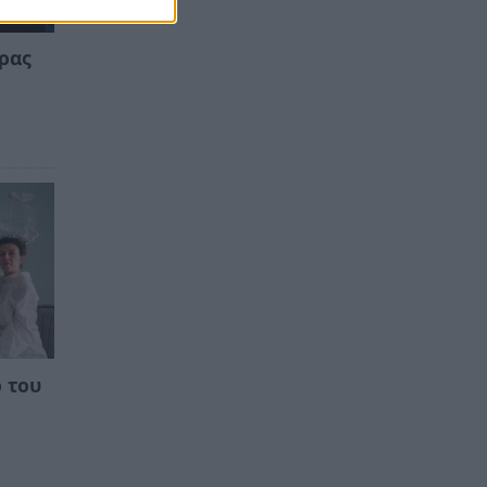
ιρας
 του