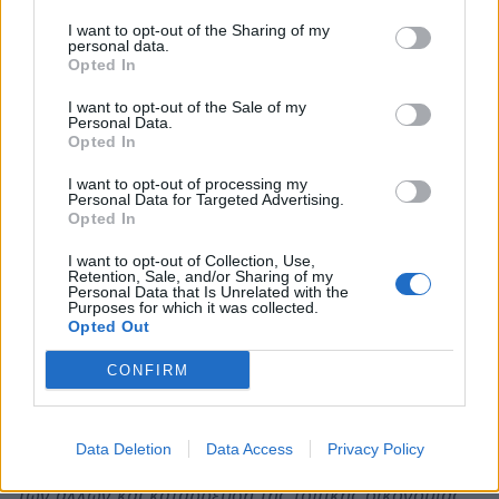
σκόπιμο να μετέχουν.
I want to opt-out of the Sharing of my
personal data.
Opted In
Όπως και παλαιότερα στη διεκδίκηση, έτσι και τώρα
I want to opt-out of the Sale of my
στην υποστήριξη του θέματος, μέσα από αυτή τη
Personal Data.
συνάντηση οι συλλογικές αποφάσεις για τις επόμενες
Opted In
ενέργειες στην κατεύθυνση της διατήρησης των
I want to opt-out of processing my
Personal Data for Targeted Advertising.
σχολών στον τόπο μας, θα μπορέσουν να
Opted In
προλάβουν και να αποτρέψουν τις όποιες δυσμενείς
I want to opt-out of Collection, Use,
εξελίξεις.
Retention, Sale, and/or Sharing of my
Personal Data that Is Unrelated with the
Purposes for which it was collected.
Κύριε Δήμαρχε,
Opted Out
Κλείνοντας, παρακαλώ, όπως επισπεύστε τους
CONFIRM
χρόνους ανάληψης μιας τέτοιας πρωτοβουλίας,
καθώς είτε η μερική, είτε -πολύ περισσότερο- η εξ
Data Deletion
Data Access
Privacy Policy
ολοκλήρου κατάργηση των σχολών σημαίνει, εκτός
των άλλων και κατάρρευση της τοπικής οικονομίας.