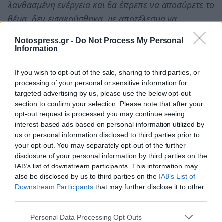
λανθασμένη ενέργεια και θα έπρεπε να αποσύρετε το
θέμα, δεν εισακούσθηκα, με αποτέλεσμα να
οδηγηθούμε στην παρωδία μίας συζήτησης με την
Notospress.gr -
Do Not Process My Personal
παρουσία μόνο των συνδικαλιστών των ΔΕΠ και των
Information
φοιτητών, αλλά με την ηχηρή απουσία των
προέδρων των σχολών.
If you wish to opt-out of the sale, sharing to third parties, or
processing of your personal or sensitive information for
targeted advertising by us, please use the below opt-out
Επειδή, όπως προανέφερα, τα μηνύματα για
section to confirm your selection. Please note that after your
σύντομες και αιφνιδιαστικές εξελίξεις στην ανώτατη
opt-out request is processed you may continue seeing
εκπαίδευση και του νομού μας είναι ανησυχητικά και
interest-based ads based on personal information utilized by
us or personal information disclosed to third parties prior to
δυσοίωνα, υποβάλλω την τοποθέτησή μου
your opt-out. You may separately opt-out of the further
εγγράφως, ώστε άμεσα να προκαλέσετε συνάντηση
disclosure of your personal information by third parties on the
στην οποία να συμμετέχουν η πολιτική ηγεσία του
IAB’s list of downstream participants. This information may
also be disclosed by us to third parties on the
IAB’s List of
τόπου, η αυτοδιοικητική ηγεσία, η Εκκλησία, το
Downstream Participants
that may further disclose it to other
Επιμελητήριο, ο Εμπορικός Σύλλογος, ο σύλλογος
third parties.
«Φίλων του Πανεπιστημίου», καθώς και όποιος
Personal Data Processing Opt Outs
άλλος από τους τοπικούς φορείς κρίνετε εσείς