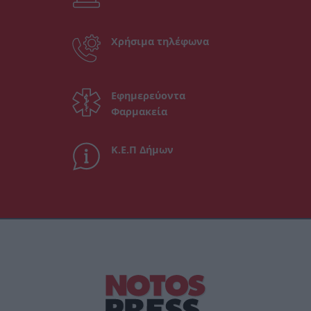
Χρήσιμα τηλέφωνα
Εφημερεύοντα
Φαρμακεία
Κ.Ε.Π Δήμων