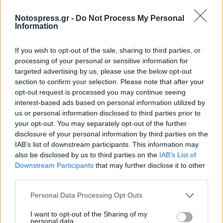
, αλλά δεν το έπραξαν . Πέρυσι το σχολείο
Notospress.gr -
Do Not Process My Personal
καταργήθηκε επειδή , σύμφωνα με απάντηση που
Information
δώσατε σε σχετική ερώτηση στη Βουλή , δεν είχε
ενταχθεί σε κάποιο πρόγραμμα για ανέγερση . Η μη
If you wish to opt-out of the sale, sharing to third parties, or
processing of your personal or sensitive information for
ένταξή του , όπως ισχυρίστηκε δημοσίως η
targeted advertising by us, please use the below opt-out
Αντιπεριφερειάρχης Λακωνίας οφείλεται στο γεγονός
section to confirm your selection. Please note that after your
ότι δεν υπήρχε μελέτη . Η αλήθεια είναι πως η τέως
opt-out request is processed you may continue seeing
interest-based ads based on personal information utilized by
Νομαρχία Λακωνίας λίγο πριν από το τέλος της
us or personal information disclosed to third parties prior to
θητείας της είχε κάνει ανάθεση μελέτης η οποία
your opt-out. You may separately opt-out of the further
έμπλεξε στις ενστάσεις και δεν ευδοκίμησε .
disclosure of your personal information by third parties on the
IAB’s list of downstream participants. This information may
κ. Υφυπουργέ
also be disclosed by us to third parties on the
IAB’s List of
Downstream Participants
that may further disclose it to other
third parties.
Το 6ο Δημοτικό Σχολείο Σπάρτης αποτελεί μια
αναγκαιότητα για την πόλη της Σπάρτης αφού :
Personal Data Processing Opt Outs
-Θα καλύψει τις εκπαιδευτικές ανάγκες μιας σαφώς
I want to opt-out of the Sharing of my
personal data.