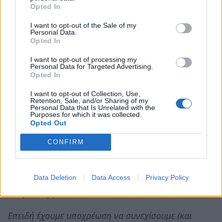
οριοθετημένης , μεγάλης και συνεχώς
Opted In
αναπτυσσόμενης συνοικίας . Να σημειωθεί ότι σε
I want to opt-out of the Sale of my
απόσταση μόλις 500 μ. βρίσκεται το Πανεπιστήμιο .
Personal Data.
Opted In
-Θα στεγάσει το 7ο Νηπιαγωγείο Σπάρτης .
I want to opt-out of processing my
Personal Data for Targeted Advertising.
Opted In
-Θα αποσυμφορήσει , μέσα από ανακατανομή του
μαθητικού δυναμικού , ΟΛΑ τα σχολεία της πόλης ,
I want to opt-out of Collection, Use,
Retention, Sale, and/or Sharing of my
αποδίδοντας ωφέλιμες αίθουσες και χώρους που
Personal Data that Is Unrelated with the
Purposes for which it was collected.
σήμερα λείπουν.
Opted Out
-Θα ανοίξει δρόμο για τη στέγαση ΟΛΩΝ των
CONFIRM
Νηπιαγωγείων της πόλης , τα οποία στεγάζονται σε
ενοικιαζόμενες-ακατάλληλες αίθουσες .
Data Deletion
Data Access
Privacy Policy
κ. Υφυπουργέ
Επειδή έχουμε υποχρέωση να συνεχίσουμε (και