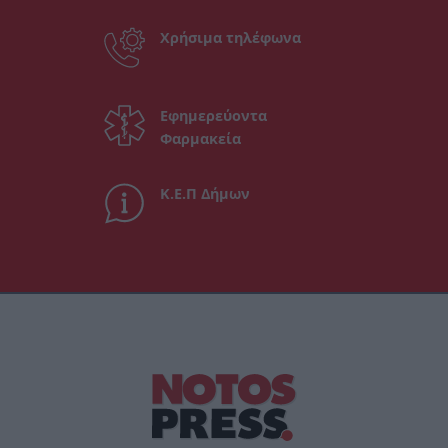
Χρήσιμα τηλέφωνα
Εφημερεύοντα
Φαρμακεία
Κ.Ε.Π Δήμων