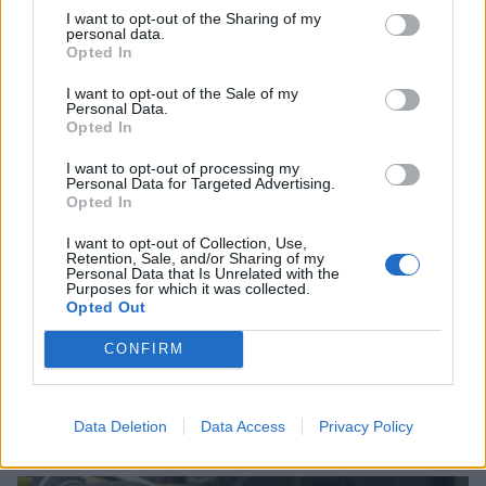
I want to opt-out of the Sharing of my
personal data.
Opted In
I want to opt-out of the Sale of my
Personal Data.
Opted In
I want to opt-out of processing my
Personal Data for Targeted Advertising.
Opted In
I want to opt-out of Collection, Use,
Retention, Sale, and/or Sharing of my
Personal Data that Is Unrelated with the
Purposes for which it was collected.
Opted Out
Σχέδια Βελτίωσης: Υπεγράφη η Κοινή
CONFIRM
Απόφαση με δημόσια δαπάνη 263,5 εκατ.
ευρώ
Data Deletion
Data Access
Privacy Policy
08/08/2026 11:09