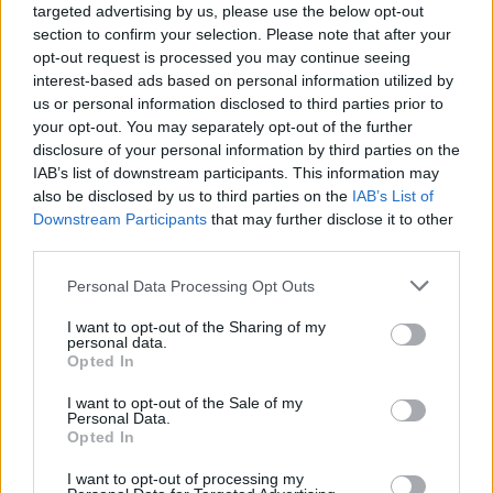
targeted advertising by us, please use the below opt-out
κ.α.
section to confirm your selection. Please note that after your
opt-out request is processed you may continue seeing
Όπως γράφει ο
Βασίλης Τριανταφύλλου
interest-based ads based on personal information utilized by
«έχουμε να κάνουμε με υπερκομματικό πάρτυ
us or personal information disclosed to third parties prior to
your opt-out. You may separately opt-out of the further
αγροτοπατέρων».
disclosure of your personal information by third parties on the
«Οι προκλητικές σπατάλες, τα επιδόματα καφενείου
IAB’s list of downstream participants. This information may
και τα ταξίδια αναψυχής στο εξωτερικό
also be disclosed by us to third parties on the
IAB’s List of
Downstream Participants
that may further disclose it to other
αποκαλύπτουν την ασυδοσία που κυριαρχούσε επί
third parties.
ολόκληρες δεκαετίες όχι μόνο στα υπουργικά
Personal Data Processing Opt Outs
γραφεία αλλά σε όλο το νοσηρό σύστημα της
εξουσίας».
I want to opt-out of the Sharing of my
personal data.
Opted In
«Η αγροτική παραγωγή φθίνει, οι αγρότες στενάζουν
βυθισμένοι στα χρέη αλλά «οι άρχοντες του κάμπου»
I want to opt-out of the Sale of my
Personal Data.
ενδιαφέρονταν για την καλοπέρασή τους. Τα θλιβερά
Opted In
συμπτώματα της σήψης και της παρακμής
I want to opt-out of processing my