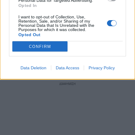
αποδεικνύουν περίτρανα γιατί η χώρα οδηγήθηκε
Personal Data for Targeted Advertising.
Opted In
στη χρεοκοπία. Οι έρευνες και τα πορίσματα δεν
αρκούν. Οι πολίτες αξιώνουν την παραδειγματική
I want to opt-out of Collection, Use,
Retention, Sale, and/or Sharing of my
τιμωρία όλων όσοι έβαλαν το δάκτυλο στο μέλι και
Personal Data that Is Unrelated with the
Purposes for which it was collected.
την επιστροφή των χρημάτων που
Opted Out
κατασπαταλήθηκαν…»
CONFIRM
TAGS:
ΑΓΡΟΤΙΚΑ
Data Deletion
Data Access
Privacy Policy