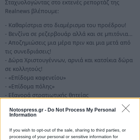
Σταχυολογώντας στο εκτενές ρεπορτάζ της
Realnews βλέπουμε:
- Καθαρίστρια στο διαμέρισμα του προέδρου!
- Βενζίνα σε ρεζερβουάρ αλλά και σε μπιτόνια…
- Αποζημιώσεις μια μέρα πριν και μια μετά από
τις συνεδριάσεις!
- Δώρα Χριστουγέννων, αρνιά και κατσίκια δώρα
σε κολλητούς!
- «Επίδομα καφενείου»
- «Επίδομα πόλης»
- Εξαγορά στρατιωτικής θητείας
- Πλαστογραφίες
Notospress.gr -
Do Not Process My Personal
- Ανεξέλεγκτες υπερωρίες
Information
- Πληρωμή ειδικά των γυναικών καθαρά 4.500
ευρώ τον μήνα.
If you wish to opt-out of the sale, sharing to third parties, or
processing of your personal or sensitive information for
- Αναλήψεις χωρίς αποδείξεις και παραστατικά,