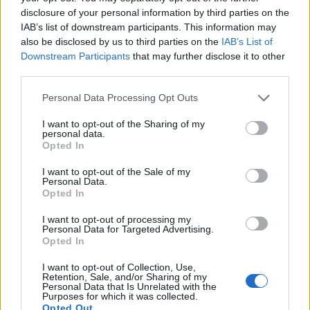
τάζει προεκλογικά τη δημιουργία παρατηρητηρίου
disclosure of your personal information by third parties on the
IAB’s list of downstream participants. This information may
αγροτών, προώθηση των προϊόντων, δίκτυα
also be disclosed by us to third parties on the
IAB’s List of
διακίνησης της παραγωγής, υπεράσπιση των
Downstream Participants
that may further disclose it to other
δικαιωμάτων μας…
third parties.
Κενά λόγια και υποσχέσεις για την ψήφο μας…
Personal Data Processing Opt Outs
I want to opt-out of the Sharing of my
Έγιναν όλοι μνημονιακοί ψηφοφόροι. Εκτός
personal data.
πραγματικότητας.
Opted In
I want to opt-out of the Sale of my
Κουράστηκα να ακούω ότι η αγορά της Σπάρτης
Personal Data.
Opted In
στηρίζεται στην αγροτιά και στα χωριά.
I want to opt-out of processing my
Θλίβομαι όχι τόσο για την κατάσταση στην οποία
Personal Data for Targeted Advertising.
Opted In
φθάσαμε οι αγρότες - εμείς θα αντέξουμε - όσο για
όλους εκείνους που μας εκμεταλλεύτηκαν. Δεν τους
I want to opt-out of Collection, Use,
Retention, Sale, and/or Sharing of my
αξίζει ούτε η αγανακτησή μου.
Personal Data that Is Unrelated with the
Purposes for which it was collected.
Opted Out