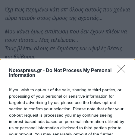
Όχι πως περιμένω κάτι απ’ όλους αυτούς που χρόνια
τώρα πατούν στους ώμους της αγροτιάς…
Μου κάνει όμως εντύπωση που δεν έχουν πλέον να
πουν τίποτα… Μας τελείωσαν…
Τους βλέπω όλους σε δημόσιες και υψηλές θέσεις
και θλίβομαι.
Που είναι οι: Καραμίχας. Σκιαδάς, Μηλιάκος Δ.,
Notospress.gr -
Do Not Process My Personal
Information
Προκοβάκης, Παπαδάκος, Δημητρόπουλος,
Μπουγάδης, Καρμοίρης, Κανακάκος, Σουμάκης,
If you wish to opt-out of the sale, sharing to third parties, or
Χριστοφιλάκος, Κοκκίνης…
processing of your personal or sensitive information for
targeted advertising by us, please use the below opt-out
Δεν έχουν ούτε έναν λόγο να πουν τα προβλήματα
section to confirm your selection. Please note that after your
opt-out request is processed you may continue seeing
των αγροτών; Δε νιώθουν τίποτα;
interest-based ads based on personal information utilized by
us or personal information disclosed to third parties prior to
Θυμάμαι τον σημερινό δήμαρχο Σπάρτης να μας
your opt-out. You may separately opt-out of the further