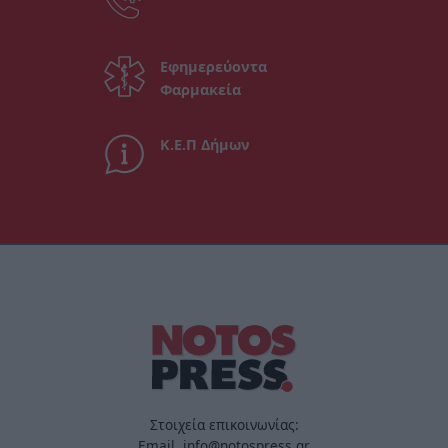
Εφημερεύοντα
Φαρμακεία
Κ.Ε.Π Δήμων
Στοιχεία επικοινωνίας:
Email. info@notospress.gr