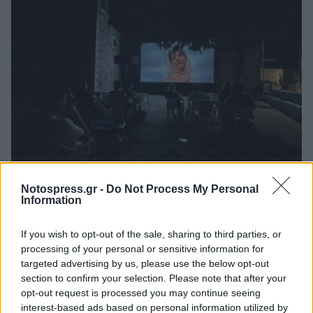
Δυτική Μάνη: Συνεχίζονται οι
Notospress.gr -
Do Not Process My Personal
προφεστιβαλικές δράσεις του 3ου Kardamili
Information
Art Doc Festival
05/08/2026 20:32
If you wish to opt-out of the sale, sharing to third parties, or
processing of your personal or sensitive information for
targeted advertising by us, please use the below opt-out
section to confirm your selection. Please note that after your
opt-out request is processed you may continue seeing
interest-based ads based on personal information utilized by