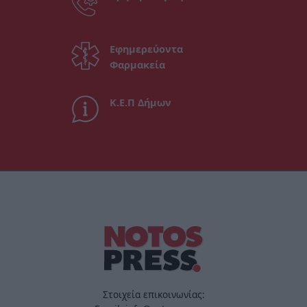
Εφημερεύοντα
Φαρμακεία
Κ.Ε.Π Δήμων
Στοιχεία επικοινωνίας: