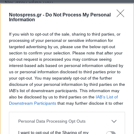
Ναι στον κήπο μου
Ναι στο μπαλκόνι ή ταράτσα
Notospress.gr -
Do Not Process My Personal
Ναι έχω χωράφια
Information
Όχι δεν ασχολούμαι παρόλο που έχω κήπο
If you wish to opt-out of the sale, sharing to third parties, or
Όχι δεν ασχολούμαι γιατί δεν έχω κήπο
processing of your personal or sensitive information for
targeted advertising by us, please use the below opt-out
section to confirm your selection. Please note that after your
opt-out request is processed you may continue seeing
interest-based ads based on personal information utilized by
us or personal information disclosed to third parties prior to
your opt-out. You may separately opt-out of the further
disclosure of your personal information by third parties on the
IAB’s list of downstream participants. This information may
also be disclosed by us to third parties on the
IAB’s List of
Downstream Participants
that may further disclose it to other
third parties.
Personal Data Processing Opt Outs
I want to opt-out of the Sharing of my