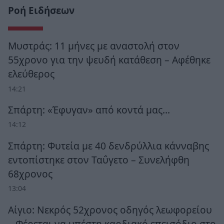
Ροή Ειδήσεων
Μυστράς: 11 μήνες με αναστολή στον
55χρονο για την ψευδή κατάθεση – Αφέθηκε
ελεύθερος
14:21
Σπάρτη: «Έφυγαν» από κοντά μας…
14:12
Σπάρτη: Φυτεία με 40 δενδρύλλια κάνναβης
εντοπίστηκε στον Ταΰγετο – Συνελήφθη
68χρονος
13:04
Αίγιο: Νεκρός 52χρονος οδηγός λεωφορείου
– Φέρεται να υπέστη καρδιακό επεισόδιο στο