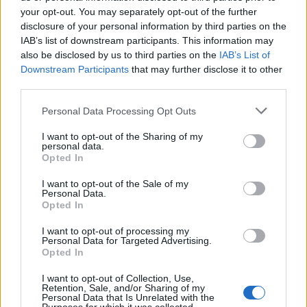
your opt-out. You may separately opt-out of the further
disclosure of your personal information by third parties on the
IAB’s list of downstream participants. This information may
also be disclosed by us to third parties on the
IAB’s List of
Downstream Participants
that may further disclose it to other
Άλλωστε οι ίδιοι οι αιρετοί μας είναι αυτοί που
third parties.
σε ιδιωτικές ή αυθόρμητες συζητήσεις
Personal Data Processing Opt Outs
συμφωνούν σε πολλά παραμερίζοντας, χωρίς
I want to opt-out of the Sharing of my
δεύτερη σκέψη, τα ολίγα που τους
personal data.
περιχαρακώνουν και τους καθιστούν
Opted In
αντιπάλους κρατώντας τους έτσι μακριά από τα
I want to opt-out of the Sale of my
Personal Data.
πραγματικά προβλήματα του πολίτη.
Opted In
Το συνθετικό «συν» πρέπει πλέον να
I want to opt-out of processing my
Personal Data for Targeted Advertising.
προτάσσεται σε κάθε όρο που διέπει το ποιοτικό
Opted In
μέρος της πολιτικής διαδικασίας: Συμμαχία,
I want to opt-out of Collection, Use,
Συνεργασία, Συμφωνία, Σύμπνοια, Σύμπραξη,
Retention, Sale, and/or Sharing of my
Personal Data that Is Unrelated with the
Συνύπαρξη, Συμπόρευση, Συνεργατικότητα,