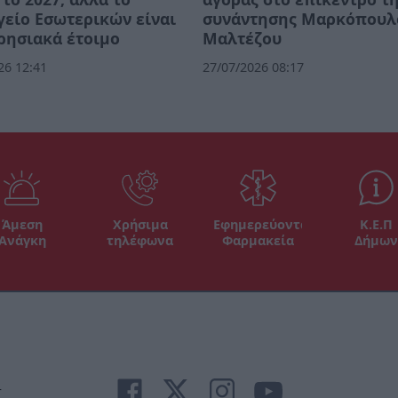
είο Εσωτερικών είναι
συνάντησης Μαρκόπουλ
ρησιακά έτοιμο
Μαλτέζου
26 12:41
27/07/2026 08:17
Άμεση
Χρήσιμα
Εφημερεύοντα
Κ.Ε.Π
Ανάγκη
τηλέφωνα
Φαρμακεία
Δήμων
r