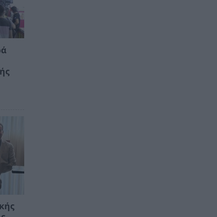
ρά
κής
ικής
ης