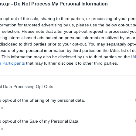
ειακά συστήματα. Σε μια πορεία ανατροπών,
s.gr -
Do Not Process My Personal Information
ις σε επίπεδο κορυφής να προσφέρουν στην τελική
to opt-out of the sale, sharing to third parties, or processing of your per
 πολιτικούς όρους και ο καθένας να κατανοεί και
formation for targeted advertising by us, please use the below opt-out s
μην εμπλέκεται, εν γνώσει, του στις
r selection. Please note that after your opt-out request is processed y
κ. Πουλοκέφαλος.
eing interest-based ads based on personal information utilized by us or
disclosed to third parties prior to your opt-out. You may separately opt-
α έργα που έχουν δρομολογηθεί στο νομό
losure of your personal information by third parties on the IAB’s list of
. This information may also be disclosed by us to third parties on the
IA
ή του για τις αναξιοποίητες ευκαιρίες για
Participants
that may further disclose it to other third parties.
 τα πράγματα είναι ακόμη πιο δύσκολα. Η
Μια περιοχή με θαυμάσιο κλίμα, με πολιτιστικό
αξιοποίητη- με τις καλύτερες προϋποθέσεις για
l Data Processing Opt Outs
ικούς ορεινούς όγκους, με μοναδική
o opt-out of the Sharing of my personal data.
μένη στις τελευταίες θέσεις από πλευράς
In
ς. Σε άλλο σημείο της απάντησής του, ο
οντικές κινήσεις που πρέπει να
o opt-out of the Sale of my Personal Data.
κωνίας, θέτοντας ως πρώτη προτεραιότητα
In
ς του νομού, με οποιοδήποτε κόστος και αν