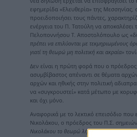
νέα δήλωση έρχεται να επισφραγίσει το 
εφημερίδα «Ελευθερία» της Μεσσηνίας, 
προειδοποιήσει τους πάντες, χαρακτηρίζ
ενέργεια του Π. Τατούλη να αποκαλέσει 
Πελοποννήσου Τ. Αποστολόπουλο ως «δι
πρέπει να επιλύονται με τεκμηριωμένους όρ
γιατί τη θεωρώ μη πολιτική και ακραία»
τονί
Δεν είναι η πρώτη φορά που ο πρόεδρος
ασυμβίβαστος απέναντι σε θέματα αρχών
αρχών και ηθικής στην πολιτική αδιαπρα
να «συγκρουστεί» κατά μέτωπο με κορυφ
και όχι μόνο.
Αναφορικά με το λεκτικό επεισόδιο που 
Νικολάκου, ο πρόεδρος του Π.Σ. σημειών
Νικολάκου το θεωρώ λήξαν»
και αποσαφηνί