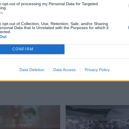
to opt-out of processing my Personal Data for Targeted
ον κ. Πουλοκέφαλο, στην πρώτη γραμμή
ing.
In
ι στη συνέχεια η ανάληψη δράσεων στην
υ δυναμικού, για την οποία ο ίδιος σημειώνει
o opt-out of Collection, Use, Retention, Sale, and/or Sharing
ersonal Data that Is Unrelated with the Purposes for which it
ο έχουμε κατανοήσει επαρκώς. Το θυμόμαστε μόνο
lected.
Out
κή αλλαγή είναι υπαρκτή και η ερημοποίηση έχει
ος.
CONFIRM
Data Deletion
Data Access
Privacy Policy