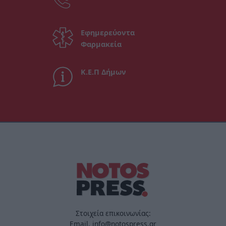
Εφημερεύοντα
Φαρμακεία
Κ.Ε.Π Δήμων
Στοιχεία επικοινωνίας:
Email. info@notospress.gr