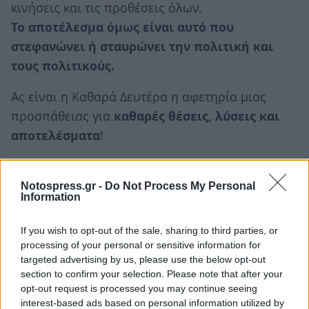
κινήσεις και τις προθέσεις όλων.
Το αποτέλεσμα όμως είναι αυτό που
στεφανώνει ή σταυρώνει την πολιτική και
τους πολιτικούς.
Ας είναι η Καθαρά Δευτέρα η αφετηρία μιας
προσπάθειας για
καθαρές θέσεις, λύσεις και
αποτελέσματα
!
Μόνον ισχυρές προεκλογικές συμμαχίες
μπορούν να εμπνεύσουν εκλογικές στηρίξεις και
Notospress.gr -
Do Not Process My Personal
Information
μετεκλογικές συνεργασίες.
If you wish to opt-out of the sale, sharing to third parties, or
Ο πολίτης της Σπάρτης, ακόμα και αν έχει
processing of your personal or sensitive information for
ευθύνη, πρέπει να απαλλαχθεί από το
άγος της
targeted advertising by us, please use the below opt-out
υστέρησης
και το
άγχος της απαισιοδοξίας
για
section to confirm your selection. Please note that after your
opt-out request is processed you may continue seeing
να μπορέσει να σταθεί όρθιος...
interest-based ads based on personal information utilized by