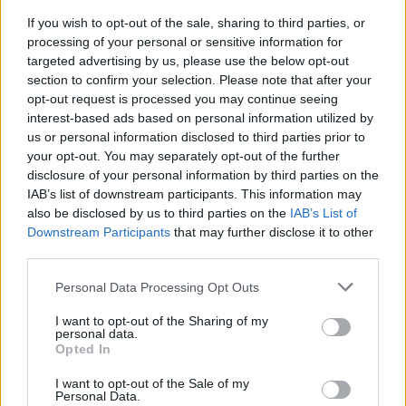
Επίσης, δεν πρέπει να γίνεται καμιά αναφορά
If you wish to opt-out of the sale, sharing to third parties, or
processing of your personal or sensitive information for
στις κοινοτικές ενισχύσεις και αποζημιώσεις,
targeted advertising by us, please use the below opt-out
διότι και για την ΕΕ δεν αποτελούν φορολογητέο
section to confirm your selection. Please note that after your
εισόδημα. Τέλος οι συντελεστές πρέπει να
opt-out request is processed you may continue seeing
interest-based ads based on personal information utilized by
έχουν προοδευτικότητα.
us or personal information disclosed to third parties prior to
Τέλος επισήμαναν ότι θα πρέπει το κόστος
your opt-out. You may separately opt-out of the further
παραγωγής να μειωθεί καθότι στην Ελλάδα είναι
disclosure of your personal information by third parties on the
IAB’s list of downstream participants. This information may
το υψηλότερο στην Ευρωπαϊκή Ένωση για αυτό
also be disclosed by us to third parties on the
IAB’s List of
απαιτείται η λήψη μέτρων μείωσης όπως:
Downstream Participants
that may further disclose it to other
• άμεση επαναφορά στο 11% της επιστροφής
third parties.
ΦΠΑ των γεωργικών προϊόντων και εφοδίων και
Personal Data Processing Opt Outs
στη συνέχεια τη μείωση στο ελάχιστο του ΦΠΑ
I want to opt-out of the Sharing of my
στα γεωργικά εφόδια.
personal data.
Opted In
• επιστροφή του ΕΦΚ και καθιέρωση φθηνού
αγροτικού πετρελαίου, σε ποσότητα που θα
I want to opt-out of the Sale of my
Personal Data.
καθορίζεται από την ετήσια δήλωση