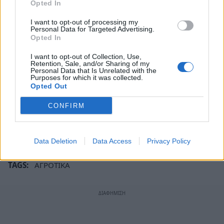
Opted In
καλλιέργειας κάθε παραγωγού.
I want to opt-out of processing my
• μειωμένο τιμολόγιο της ΔΕΗ για όλη την
Personal Data for Targeted Advertising.
Opted In
καλλιεργητική περίοδο.
• εντατικοποίηση των κρατικών μηχανισμών
I want to opt-out of Collection, Use,
Retention, Sale, and/or Sharing of my
ελέγχου της αγοράς και άμεση πάταξη των
Personal Data that Is Unrelated with the
Purposes for which it was collected.
υπερτιμολογήσεων, εναρμονισμένων τιμών και
Opted Out
παράνομων ελληνοποιήσεων, υιοθέτηση
CONFIRM
καθολικού συστήματος ιχνηλασιμότητας
προϊόντων, καθολικού ηλεκτρονικού τιμολογίου.
Data Deletion
Data Access
Privacy Policy
TAGS:
ΑΓΡΟΤΙΚΑ