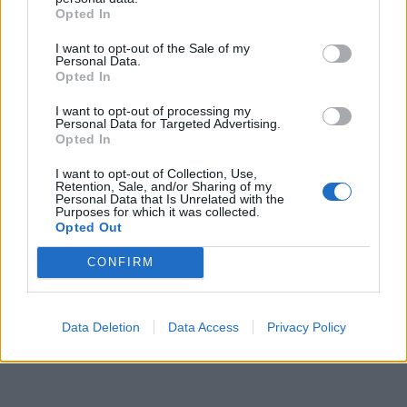
Opted In
Τσιτσάνης» όπου πρωταγωνιστεί η Ελένη Βιτάλη
και συμμετέχει η Ηρώ.
I want to opt-out of the Sale of my
Personal Data.
Opted In
Πρόσφατα ο φακός τους αποθανάτισε σε μια
I want to opt-out of processing my
νυκτερινή έξοδο.
Personal Data for Targeted Advertising.
Opted In
I want to opt-out of Collection, Use,
Retention, Sale, and/or Sharing of my
Personal Data that Is Unrelated with the
Purposes for which it was collected.
Opted Out
CONFIRM
Data Deletion
Data Access
Privacy Policy