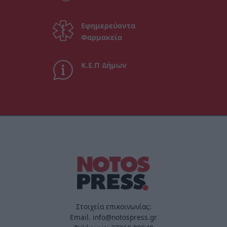
Εφημερεύοντα
Φαρμακεία
Κ.Ε.Π Δήμων
Στοιχεία επικοινωνίας:
Email. info@notospress.gr