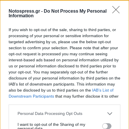
Notospress.gr -
Do Not Process My Personal
Information
If you wish to opt-out of the sale, sharing to third parties, or
Ο Σταύρος Ξαρχάκος ζεί ένα μεγάλο έρωτα πλάι
processing of your personal or sensitive information for
targeted advertising by us, please use the below opt-out
στη γοητευτική Ηρώ. Είναι πλέον η γυναίκα που
section to confirm your selection. Please note that after your
δεν αποχωρίζεται κι εμπιστεύεται απόλυτα.
opt-out request is processed you may continue seeing
Είναι η μούσα του…
interest-based ads based on personal information utilized by
us or personal information disclosed to third parties prior to
Συνεργάστηκαν πρώτη φορά το 2011 όταν ο
your opt-out. You may separately opt-out of the further
disclosure of your personal information by third parties on the
Σταύρος Ξαρχάκος είχε επιμεληθεί και
IAB’s list of downstream participants. This information may
παρουσιάσει ένα αφιε΄ρωμα στον Μάνο
also be disclosed by us to third parties on the
IAB’s List of
Χατζηδάκη. Αμέσως μετα συνεργάστηκαν στο
Downstream Participants
that may further disclose it to other
third parties.
Ηρώδειο οπότε κι έγιναν αχώριστοι.
Ακολούθησε η παράσταση «Αμάν, Αμήν» και
Personal Data Processing Opt Outs
άλλες κι έφθασαν στο μοναδικό μουσικό
I want to opt-out of the Sharing of my
αφιέρωμα στο Βασίλη Τσιτσάνη «Νυν και αεί…
personal data.