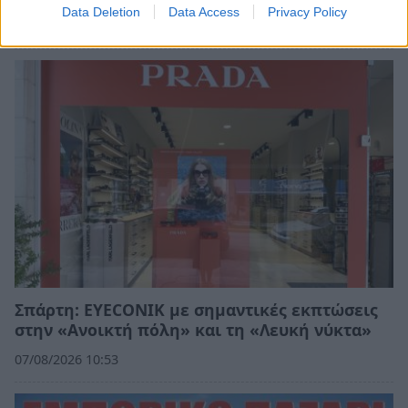
Data Deletion
Data Access
Privacy Policy
08/08/2026 11:01
Σπάρτη: EYECONIK με σημαντικές εκπτώσεις
στην «Ανοικτή πόλη» και τη «Λευκή νύκτα»
07/08/2026 10:53