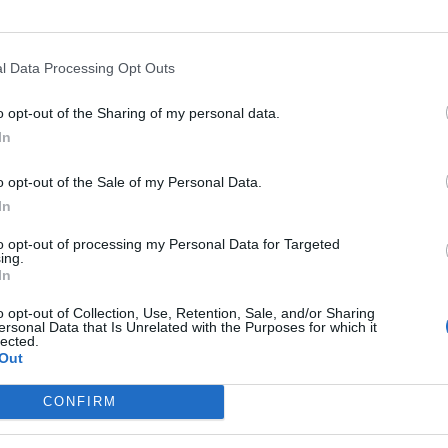
 σωστή.
χε καλές προθέσεις!
l Data Processing Opt Outs
υτη ευθύνη για το αποτέλεσμα!
o opt-out of the Sharing of my personal data.
σω!
In
και κρίσιμο που διαπίστωσα είναι τούτο:
o opt-out of the Sale of my Personal Data.
τι είναι αθώοι.
In
to opt-out of processing my Personal Data for Targeted
ing.
υμπερασμάτων επέφερε προηγουμένως ένα
In
απτικό για την κοινωνία έθος…
o opt-out of Collection, Use, Retention, Sale, and/or Sharing
πικρατούν όχι τα αθώα περιστέρια αλλά οι
ersonal Data that Is Unrelated with the Purposes for which it
lected.
 γιατί ο ίδιος ο πολίτης, ο λαός που
Out
ώο περιστέρι / αθώα περιστερά) δεν έχει τη
CONFIRM
ους διακρίνει και να τους αποδίδει.