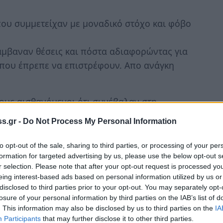
που συμμετείχαν με μοναδικό στόχο και φόβο
μβαναν θέσεις και πόστα αδιαφορώντας για
 που έπρεπε να επιστρέφουν. Απο ανάγκη
τους αισθανόμενοι ότι συνέβαλαν στη
η συμμετοχής και κατάθεσης έργου και
s.gr -
Do Not Process My Personal Information
ιστα δεν δίσταζαν να χαράζουν στο έδρανο το
to opt-out of the sale, sharing to third parties, or processing of your per
εξίτηλο εις τους αιώνας των αιώνων…
formation for targeted advertising by us, please use the below opt-out s
r selection. Please note that after your opt-out request is processed y
eing interest-based ads based on personal information utilized by us or
disclosed to third parties prior to your opt-out. You may separately opt-
σότερα κατάλαβα τα χρόνια που πέρασαν
losure of your personal information by third parties on the IAB’s list of
ης.
. This information may also be disclosed by us to third parties on the
IA
Participants
that may further disclose it to other third parties.
όγο ήταν κρίσιμη!