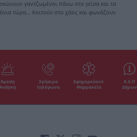
σκώνουν γαντζωμένοι πάνω στα γείσα και τα
όνια τώρα… Κοιτούν στο χάος και φωνάζουν
Άμεση
Χρήσιμα
Εφημερεύοντα
Κ.Ε.Π
Ανάγκη
τηλέφωνα
Φαρμακεία
Δήμων