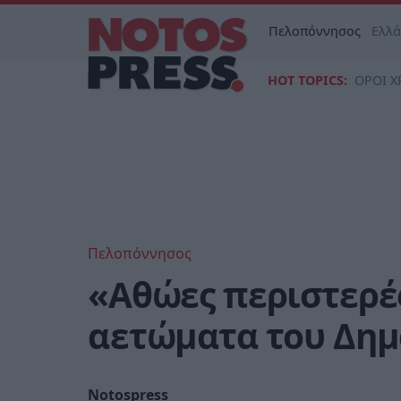
Πελοπόννησος
Ελλ
HOT TOPICS:
ΟΡΟΙ Χ
Πελοπόννησος
«Αθώες περιστερές
αετώματα του Δημ
Notospress