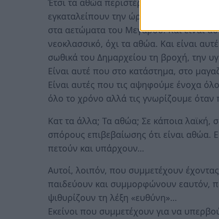
Έτσι τα αθώα περιστέρια πάντα υποκύπτο
εγκαταλείπουν την ώρα που οι «αθώες 
στα αετώματα του Μεγάρου. Και είναι αυ
νεοκλασσικό, όχι τα αθώα. Και είναι αυτ
σωθικά του Δημαρχείου τη βροχή, την υγ
Είναι αυτέ που στο κατάστημα, στο μαγαζ
Είναι αυτές που τις αψηφούμε ένοχα όλο
όλο το χρόνο αλλά τις γνωρίζουμε όταν 
Κατ τα άλλα; Τα αθώα; Σε κάποια λαϊκή, 
σπόρους επιβεβαίωσης ότι είναι αθώα. 
πετούν και υπάρχουν…
Αυτοί, λοιπόν, που συμμετέχουν έχοντας
παιδεύουν και συμμορφώνουν εαυτόν, πε
ψιθυρίζουν τη λέξη «ευθύνη»…
Εκείνοι που συμμετέχουν για να υπερβούν