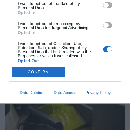
I want to opt-out of the Sale of my
Personal Data.
Opted In
I want to opt-out of processing my
Personal Data for Targeted Advertising.
Opted In
Σχέδια Βελτίωσης: Υπεγράφη η Κοινή
Απόφαση με δημόσια δαπάνη 263,5 εκατ.
I want to opt-out of Collection, Use,
ευρώ
Retention, Sale, and/or Sharing of my
Personal Data that Is Unrelated with the
Purposes for which it was collected.
08/08/2026 11:09
Opted Out
CONFIRM
Data Deletion
Data Access
Privacy Policy