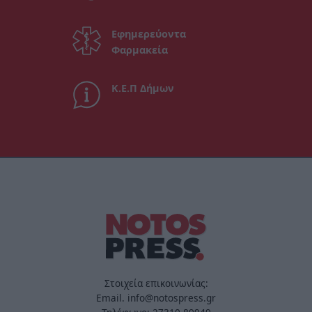
Εφημερεύοντα
Φαρμακεία
Κ.Ε.Π Δήμων
Στοιχεία επικοινωνίας:
Email. info@notospress.gr