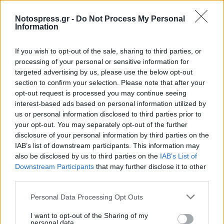
Notospress.gr -
Do Not Process My Personal
Information
If you wish to opt-out of the sale, sharing to third parties, or
processing of your personal or sensitive information for
targeted advertising by us, please use the below opt-out
section to confirm your selection. Please note that after your
opt-out request is processed you may continue seeing
interest-based ads based on personal information utilized by
us or personal information disclosed to third parties prior to
your opt-out. You may separately opt-out of the further
Σχέδια Βελτίωσης: Υπεγράφη η Κοινή
disclosure of your personal information by third parties on the
Απόφαση με δημόσια δαπάνη 263,5 εκατ.
IAB’s list of downstream participants. This information may
ευρώ
also be disclosed by us to third parties on the
IAB’s List of
08/08/2026 11:09
Downstream Participants
that may further disclose it to other
third parties.
Personal Data Processing Opt Outs
I want to opt-out of the Sharing of my
personal data.