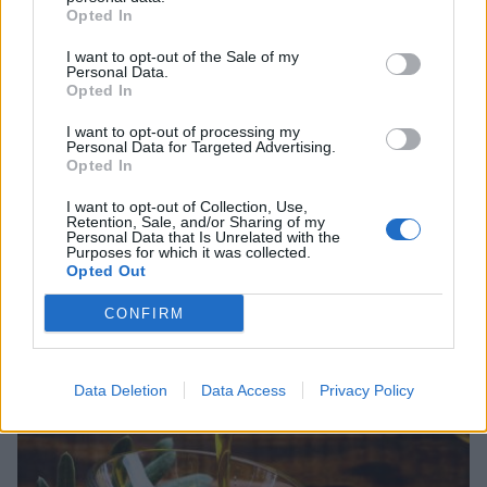
Opted In
I want to opt-out of the Sale of my
Personal Data.
Opted In
I want to opt-out of processing my
Personal Data for Targeted Advertising.
Opted In
I want to opt-out of Collection, Use,
Ψηφιακό Δελτίο Αποστολής: Τι αλλάζει στις
Retention, Sale, and/or Sharing of my
λαϊκές αγορές και τα ελαιοτριβεία
Personal Data that Is Unrelated with the
Purposes for which it was collected.
Opted Out
06/08/2026 10:58
CONFIRM
Data Deletion
Data Access
Privacy Policy