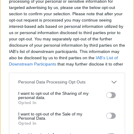
processing of your personal or sensitive information for
Σπάρτη: EYECONIK με σημαντικές εκπτώσεις
targeted advertising by us, please use the below opt-out
στην «Ανοικτή πόλη» και τη «Λευκή νύκτα»
section to confirm your selection. Please note that after your
07/08/2026 10:53
opt-out request is processed you may continue seeing
interest-based ads based on personal information utilized by
us or personal information disclosed to third parties prior to
your opt-out. You may separately opt-out of the further
disclosure of your personal information by third parties on the
IAB’s list of downstream participants. This information may
also be disclosed by us to third parties on the
IAB’s List of
Downstream Participants
that may further disclose it to other
third parties.
Personal Data Processing Opt Outs
I want to opt-out of the Sharing of my
personal data.
Opted In
Νεάπολη: Εμπορικό παζάρι στην παραλία,
I want to opt-out of the Sale of my
Personal Data.
πραγματική ευκαιρία!
Opted In
05/08/2026 08:33