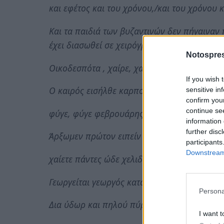
και εφέτος και του χρόνου,/και του χρόνου κ
Και τα παιδιά των βυζαντινών δεν πήγαιναν 
έχει διασωθεί σε χειρόγραφο του 12 αι.
Notospres
Οικοδεσπότα , χαίρε, χαίρε μετά πάντων
If you wish 
Ο καιρός εισήλθε καρποφορούντα και αγαλλ
sensitive in
confirm you
continue se
φύγε, φύγε φεβρουάρης , ο μάρτης σε διώκε
information 
further disc
Άρξωμεν πρώτον ειπείν
participants
Downstream 
χαίετε πάντες ώδε χελιδώ χελιδώ.
Γεωργείται γεωργός κατά πάντα ενθυμεί.
Persona
Δια ύδωρ και πηλού πύργον οικοδόμησα
I want t