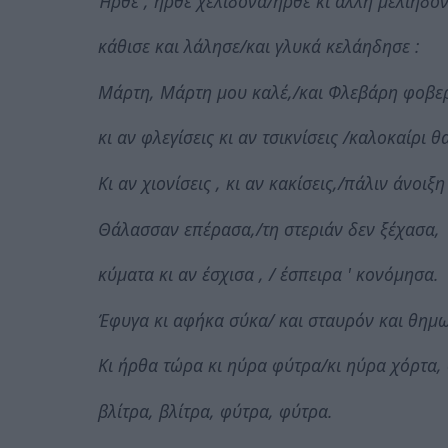
Ήρθε , ήρθε χελιδόνα/ήρθε κι άλλη μελιηδόν
κάθισε και λάλησε/και γλυκά κελάηδησε :
Μάρτη, Μάρτη μου καλέ,/και Φλεβάρη φοβε
κι αν φλεγίσεις κι αν τσικνίσεις /καλοκαίρι θ
Κι αν χιονίσεις , κι αν κακίσεις,/πάλιν άνοιξη
Θάλασσαν επέρασα,/τη στεριάν δεν ξέχασα,
κύματα κι αν έσχισα , / έσπειρα ' κονόμησα.
Έφυγα κι αφήκα σύκα/ και σταυρόν και θημω
Κι ήρθα τώρα κι ηύρα φύτρα/κι ηύρα χόρτα, 
βλίτρα, βλίτρα, φύτρα, φύτρα.