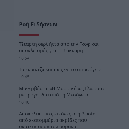
Ροή Ειδήσεων
Τέταρτη σερί ήττα από την Γκοφ και
αποκλεισμός για τη Σάκκαρη
10:54
Το «κριντζ» και πώς να το αποφύγετε
10:45
Μονεμβάσια: «Η Μουσική ως Γλώσσα»
με τραγούδια από τη Μεσόγειο
10:40
Αποκαλυπτικές εικόνες στη Ρωσία
από εκατομμύρια ακρίδες που
σκοτείνιασαν τον ουρανό