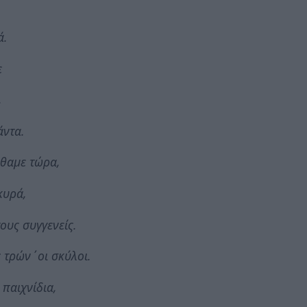
ά.
ε
,
άντα.
ρθαμε τώρα,
κυρά,
τους συγγενείς.
 τρών΄οι σκύλοι.
 παιχνίδια,