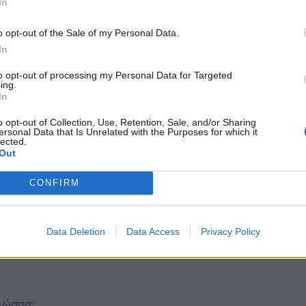
In
o opt-out of the Sale of my Personal Data.
έαρ.
In
 το αρχαίο. Το έχει διασώσει ο συγγραφέας
to opt-out of processing my Personal Data for Targeted
ing.
In
o opt-out of Collection, Use, Retention, Sale, and/or Sharing
ersonal Data that Is Unrelated with the Purposes for which it
lected.
ί νώτα μέλαινα.
Out
CONFIRM
}
Data Deletion
Data Access
Privacy Policy
λώσσα: