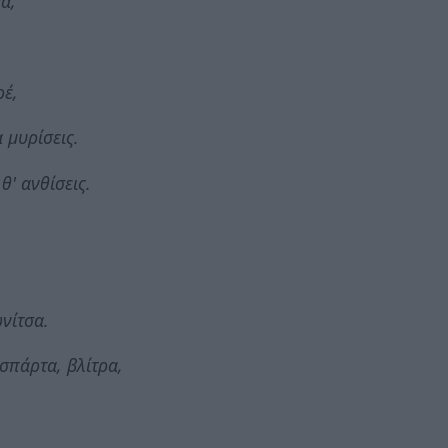
α,
ρέ,
α μυρίσεις.
 θ' ανθίσεις.
νίτσα.
σπάρτα, βλίτρα,