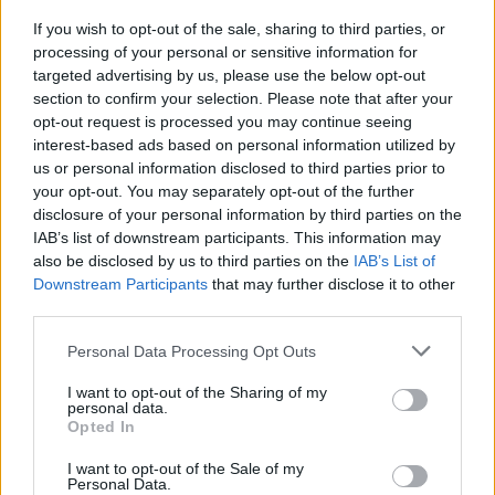
If you wish to opt-out of the sale, sharing to third parties, or
processing of your personal or sensitive information for
targeted advertising by us, please use the below opt-out
section to confirm your selection. Please note that after your
Ψηφιακό Δελτίο Αποστολής: Τι αλλάζει στις
opt-out request is processed you may continue seeing
λαϊκές αγορές και τα ελαιοτριβεία
interest-based ads based on personal information utilized by
us or personal information disclosed to third parties prior to
06/08/2026 10:58
your opt-out. You may separately opt-out of the further
disclosure of your personal information by third parties on the
IAB’s list of downstream participants. This information may
also be disclosed by us to third parties on the
IAB’s List of
Downstream Participants
that may further disclose it to other
third parties.
Personal Data Processing Opt Outs
I want to opt-out of the Sharing of my
personal data.
Opted In
I want to opt-out of the Sale of my
Personal Data.