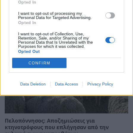
Opted In
Guardian: Έρχονται νέες αυξήσεις στο
ελαιόλαδο – Η ακραία ζέστη πλήττει τις
I want to opt-out of processing my
καλλιέργειες στην Ευρώπη
Personal Data for Targeted Advertising.
Opted In
05/08/2026 23:19
I want to opt-out of Collection, Use,
Retention, Sale, and/or Sharing of my
Personal Data that Is Unrelated with the
Purposes for which it was collected.
Opted Out
CONFIRM
Data Deletion
Data Access
Privacy Policy
Πελοπόννησος: Αποζημιώσεις για
κτηνοτρόφους που επλήγησαν από την