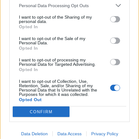
Σχετικά Άρθρα
Personal Data Processing Opt Outs
I want to opt-out of the Sharing of my
personal data.
Opted In
I want to opt-out of the Sale of my
Personal Data.
Opted In
I want to opt-out of processing my
Personal Data for Targeted Advertising.
Opted In
I want to opt-out of Collection, Use,
Retention, Sale, and/or Sharing of my
Personal Data that Is Unrelated with the
Purposes for which it was collected.
Opted Out
Ανδρεάκος: «Δεν με ενδιαφέρει το πολιτικό
CONFIRM
κόστος αλλά να υπάρχει νερό σήμερα, αύριο
και στο μέλλον»
08/08/2026 08:38
Data Deletion
Data Access
Privacy Policy