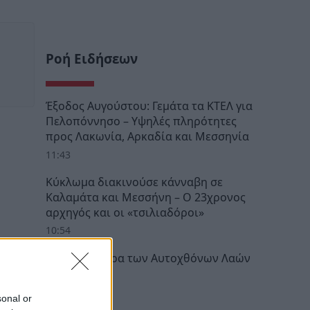
Ροή Ειδήσεων
Έξοδος Αυγούστου: Γεμάτα τα ΚΤΕΛ για
Πελοπόννησο – Υψηλές πληρότητες
προς Λακωνία, Αρκαδία και Μεσσηνία
11:43
Κύκλωμα διακινούσε κάνναβη σε
Καλαμάτα και Μεσσήνη – Ο 23χρονος
αρχηγός και οι «τσιλιαδόροι»
10:54
Διεθνής Ημέρα των Αυτοχθόνων Λαών
της Γης
10:30
sonal or