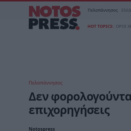
Πελοπόννησος
Ελλ
HOT TOPICS:
ΟΡΟΙ Χ
Πελοπόννησος
Δεν φορολογούνται
επιχορηγήσεις
Notospress