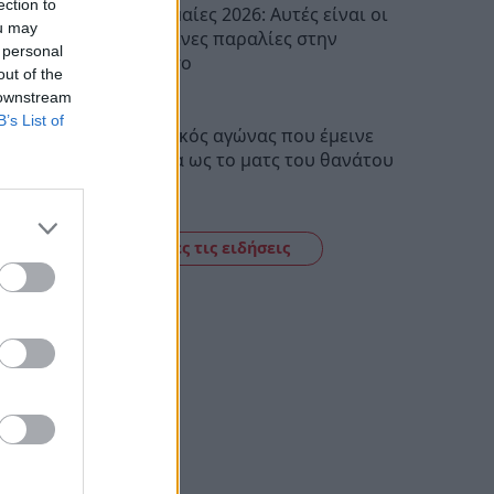
ection to
Γαλάζιες Σημαίες 2026: Αυτές είναι οι
ou may
54 βραβευμένες παραλίες στην
 personal
Πελοπόννησο
out of the
10:16
 downstream
B’s List of
Ποδοσφαιρικός αγώνας που έμεινε
στην ιστορία ως το ματς του θανάτου
08:30
Δείτε όλες τις ειδήσεις
Δεν
τους