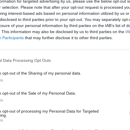
formation for targeted advertising by us, please use the below opt-out s
φωνο Νότος 94.9
εδώ
r selection. Please note that after your opt-out request is processed y
eing interest-based ads based on personal information utilized by us or
disclosed to third parties prior to your opt-out. You may separately opt-
losure of your personal information by third parties on the IAB’s list of
. This information may also be disclosed by us to third parties on the
IA
Participants
that may further disclose it to other third parties.
l Data Processing Opt Outs
o opt-out of the Sharing of my personal data.
In
o opt-out of the Sale of my Personal Data.
In
to opt-out of processing my Personal Data for Targeted
η: Προεκλογική
Κυριάκος Μητσοτάκης: 
ing.
ση - Σεβασμός στα
μπορούμε να δώσουμε
In
ήρια (video)
περισσότερα χρήματα σ