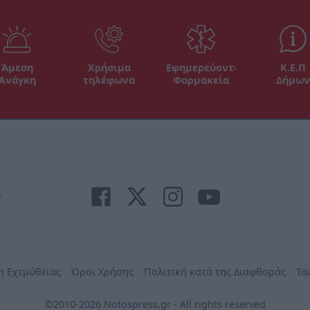
Άμεση
Χρήσιμα
Εφημερεύοντα
Κ.Ε.Π
Ανάγκη
τηλέφωνα
Φαρμακεία
Δήμων
r
η Εχεμύθειας
Όροι Χρήσης
Πολιτική κατά της Διαφθοράς
Τα
©2010-2026 Notospress.gr - All rights reserved