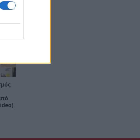
σμός
από
ideo)