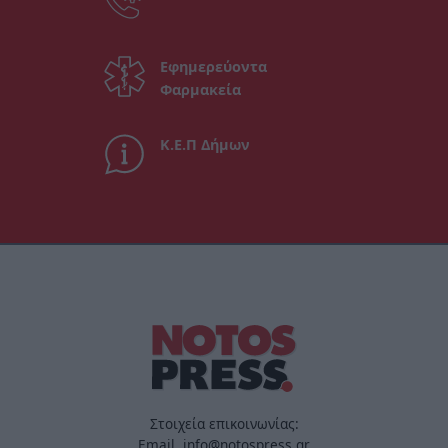
Εφημερεύοντα
Φαρμακεία
Κ.Ε.Π Δήμων
Στοιχεία επικοινωνίας:
Email. info@notospress.gr