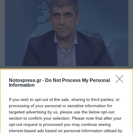
Λακωνία: Ο Δημήτρης Μανιατάκος ακούει
αλλά δεν μιλάει – Θα είναι υποψήφιος
Notospress.gr -
Do Not Process My Personal
Information
δήμαρχος Ευρώτα;
06/08/2026 13:10
If you wish to opt-out of the sale, sharing to third parties, or
processing of your personal or sensitive information for
targeted advertising by us, please use the below opt-out
section to confirm your selection. Please note that after your
opt-out request is processed you may continue seeing
interest-based ads based on personal information utilized by