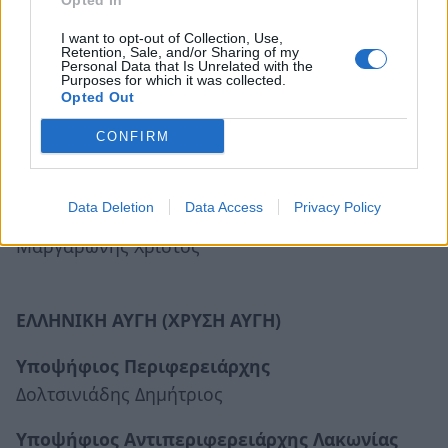
Opted In
Αλεξανδρής Γεώργιος
I want to opt-out of Collection, Use,
Καλαμαράς Απόστολος
Retention, Sale, and/or Sharing of my
Personal Data that Is Unrelated with the
Καλαματιανός Ελπιδοφόρος
Purposes for which it was collected.
Opted Out
Καλαποθαράκος Νικόλαος
Κάστρης Λεωνίδας
CONFIRM
Κατσιώνη Φωτεινή
Κελαϊδίτης Φώτιος
Data Deletion
Data Access
Privacy Policy
Λυκουρέζος Γεώργιος
Μαργαρώνης Χρίστος
ΕΛΛΗΝΙΚΗ ΑΥΓΗ (ΧΡΥΣΗ ΑΥΓΗ)
Υποψήφιος Περιφερειάρχης
Δολτσινιάδης Δημήτριος
Υποψήφιος Αντιπεριφερειάρχης Λακωνίας