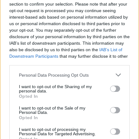
Μαυροματίδη- Ρόντου Μαρία του Μιχαήλ
section to confirm your selection. Please note that after your
Μπουλούμπαση Αγγελική (Άβα) του Ιωάννη
opt-out request is processed you may continue seeing
interest-based ads based on personal information utilized by
Μάντης Αντώνιος του Στυλιανού
us or personal information disclosed to third parties prior to
Νταλιάνης Πέτρος του Κωνσταντίνου
your opt-out. You may separately opt-out of the further
Τζουγανάτου Ανδριάνα του Αθανασίου
disclosure of your personal information by third parties on the
IAB’s list of downstream participants. This information may
Φραγκής Πανάγος του Κωνσταντίνου
also be disclosed by us to third parties on the
IAB’s List of
Downstream Participants
that may further disclose it to other
third parties.
ΟΙΚΟΛΟΓΟΙ ΠΡΑΣΙΝΟΙ
Personal Data Processing Opt Outs
Υποψήφια Περιφερειάρχης
I want to opt-out of the Sharing of my
Λυμπεροπούλου Δήμητρα
personal data.
Opted In
Υποψήφιος Αντιπεριφερειάρχης Λακωνίας
I want to opt-out of the Sale of my
Personal Data.
Σουκαράς Παναγιώτης
Opted In
Υποψήφιοι Περιφερειακοί Σύμβουλοι
I want to opt-out of processing my
Personal Data for Targeted Advertising.
Λακωνίας