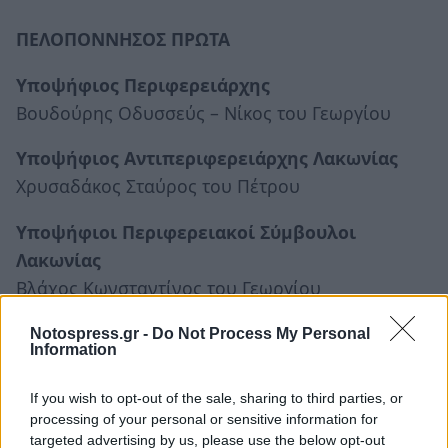
ΠΕΛΟΠΟΝΝΗΣΟΣ ΠΡΩΤΑ
Υποψήφιος Περιφερειάρχης
Βουδούρης Οδυσσεύς – Νίκος του Γεωργίου
Υποψήφιος Αντιπεριφερειάρχης Λακωνίας
Χρυσαδάκος Σταύρος του Πέτρου
Υποψήφιοι Περιφερειακοί Σύμβουλοι
Λακωνίας
Βλάχος Κωνσταντίνος του Γεωργίου
Κακοκέφαλος Ιωάννης του Κωνσταντίνου
Notospress.gr -
Do Not Process My Personal
Κοττέας Κυριάκος του Σπυρίδωνα
Information
Λυκάκος Γεώργιος του Δημητρίου
Μανεσιώτης Διαμαντής του Αναστασίου
If you wish to opt-out of the sale, sharing to third parties, or
processing of your personal or sensitive information for
Μανωλάκου Αικατερίνη του Παναγιώτη
targeted advertising by us, please use the below opt-out