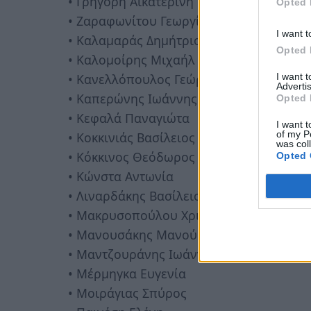
• Γρηγόρη Αικατερίνη
Opted 
• Ζαραφωνίτου Γεωργία
I want t
• Καλαμαράς Δημήτριος
Opted 
• Καλομοίρης Μιχαήλ
I want 
• Κανελλόπουλος Γεώργιος
Advertis
• Καπερώνης Ιωάννης
Opted 
• Κεφαλά Παναγιώτα
I want t
of my P
• Κοκκινιάς Βασίλειος
was col
• Κόκκινος Θεόδωρος
Opted 
• Κώνστα Αντωνία
• Λιναρδάκης Βασίλειος
• Μακρυσοπούλου Χριστίνα
• Μανουσάκης Μανούσος
• Μαντζουράνης Ιωάννης
• Μέρμηγκα Ευγενία
• Μοιράγιας Σπύρος