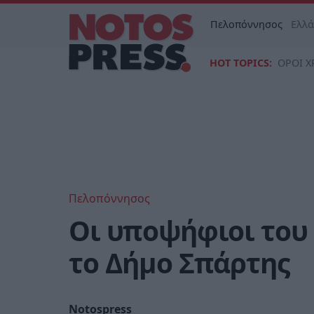
Πελοπόννησος
Ελλ
HOT TOPICS:
ΟΡΟΙ Χ
Πελοπόννησος
Οι υποψήφιοι του
το Δήμο Σπάρτης
Notospress