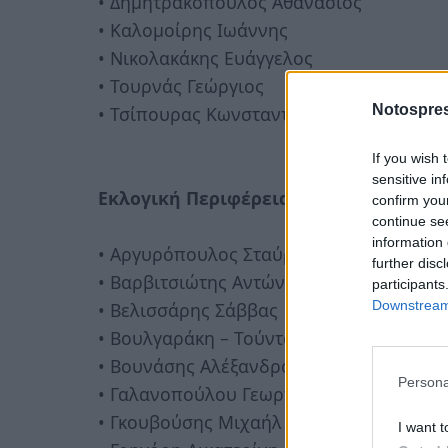
• Δημητρακόπουλος Αθανάσιος
• Καλομοίρης Ιωάννης
• Νικολακάκης Ευάγγελος
• Τουρνάς Γεώργιος
Notospres
• Τσίπουρας Κωνσταντίνος
If you wish 
sensitive in
Εκλογική Περιφέρεια Σπαρτιατών
confirm you
continue se
information 
• Αργυρόπουλος Σταύρος
further disc
• Βαρβιτσιώτης Αντώνιος
participants
Downstream 
• Βελισσάρης Σάββας
• Βουλγαράκη – Τούντα Μαρία
• Βουνάσης Αλέξανδρος
Persona
• Γαλανοπούλου Γεωργία
• Γκουβούσης Μιχαήλ
I want t