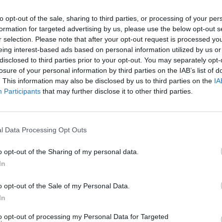
α προβλήματα του Δήμου.
 και ζητήθηκε η συμπαράσταση και η στήριξη της
to opt-out of the sale, sharing to third parties, or processing of your per
formation for targeted advertising by us, please use the below opt-out s
r selection. Please note that after your opt-out request is processed y
ροσοχή τους προβληματισμούς μας, έθεσε τους
eing interest-based ads based on personal information utilized by us or
θειά του».
disclosed to third parties prior to your opt-out. You may separately opt-
losure of your personal information by third parties on the IAB’s list of
. This information may also be disclosed by us to third parties on the
IA
Participants
that may further disclose it to other third parties.
l Data Processing Opt Outs
o opt-out of the Sharing of my personal data.
In
o opt-out of the Sale of my Personal Data.
In
to opt-out of processing my Personal Data for Targeted