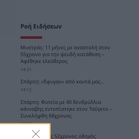
Ροή Ειδήσεων
Μυστράς: 11 μήνες με αναστολή στον
55χρονο για την ψευδή κατάθεση –
Αφέθηκε ελεύθερος
14:21
Σπάρτη: «Έφυγαν» από κοντά μας…
14:12
Σπάρτη: Φυτεία με 40 δενδρύλλια
κάνναβης εντοπίστηκε στον Ταΰγετο –
Συνελήφθη 68χρονος
13:04
Αίγιο: Νεκρός 52χρονος οδηγός