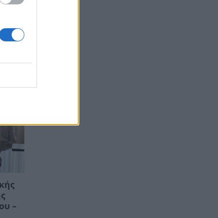
ρά
κής
ικής
ης
ου –