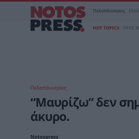
Πελοπόννησος
Ελλ
HOT TOPICS:
ΟΡΟΙ Χ
Πελοπόννησος
“Μαυρίζω” δεν σημ
άκυρο.
Notospress