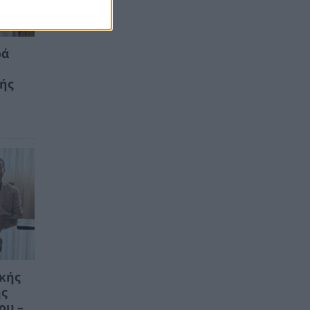
ρά
κής
ικής
ης
ου –