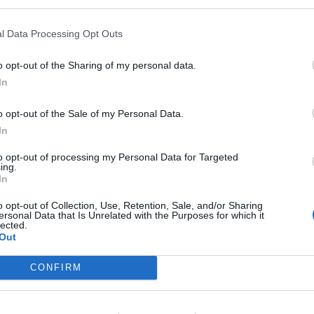
συνεχίσουν Μην επιτρέψεις να
επιχείρημα!!! ΟΧΙ στην αποχή, όχι άκυρο και
l Data Processing Opt Outs
o opt-out of the Sharing of my personal data.
 Πελλάνας με το ψηφοδέλτιο του Χρήστου
In
o opt-out of the Sale of my Personal Data.
In
to opt-out of processing my Personal Data for Targeted
ing.
In
o opt-out of Collection, Use, Retention, Sale, and/or Sharing
ersonal Data that Is Unrelated with the Purposes for which it
lected.
Out
CONFIRM