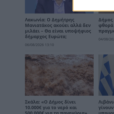
Λακωνία: Ο Δημήτρης
Δήμος 
Μανιατάκος ακούει αλλά δεν
φθορά 
μιλάει – Θα είναι υποψήφιος
πραγμ
δήμαρχος Ευρώτα;
04/08/20
06/08/2026 13:10
Σκάλα: «Ο Δήμος δίνει
Λιβάνι
10.000€ για το νερό και
γίνουν
500.000€ για τα πανηγύρια»
υπουργ