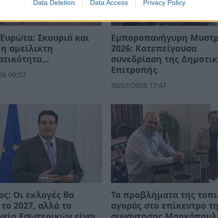
Data Deletion
Data Access
Privacy Policy
Ευρώτα: Σκουριά και
Εμποροπανήγυρη Μυστ
η αμείλικτη
2026: Κατεπείγουσα
ατικότητα…
συνεδρίαση της Δημοτι
Επιτροπής
26 09:07
30/07/2026 17:47
ος: Οι εκλογές θα
Τα προβλήματα της τοπ
 το 2027, αλλά το
αγοράς στο επίκεντρο τ
είο Εσωτερικών είναι
συνάντησης Μαρκόπουλ