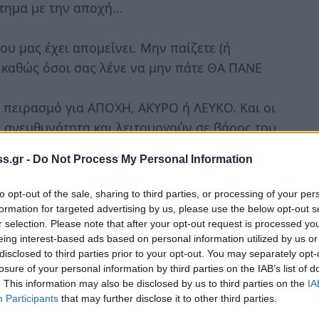
στημα με την αποχή…
υ μας έχει απομείνει. Μην παίζετε (ή
 καθώς όσοι σας λένε να μην πάτε ΘΑ ΠΑΝΕ
ν πειρασμό για ΑΠΟΧΗ, ΑΚΥΡΟ ή ΛΕΥΚΟ. Και οι
η ανευθυνότητα και λειτουργούν σε βάρος του
των ίδιων των διαμαρτυρόμενων και
s.gr -
Do Not Process My Personal Information
τι όσοι δεν θέλουν ή …βαριούνται να πάνε
α “αφού όλοι ίδιοι είναι…”, αλλά είναι οι
to opt-out of the sale, sharing to third parties, or processing of your per
 δεν τους ικανοποιεί το αποτέλεσμα!!
formation for targeted advertising by us, please use the below opt-out s
r selection. Please note that after your opt-out request is processed y
eing interest-based ads based on personal information utilized by us or
disclosed to third parties prior to your opt-out. You may separately opt-
ίνει, ΕΝΙΣΧΥΩ το ποσοστό κάποιου, για να
losure of your personal information by third parties on the IAB’s list of
. This information may also be disclosed by us to third parties on the
IA
Participants
that may further disclose it to other third parties.
ες ελπίδες τους να μην φανεί η