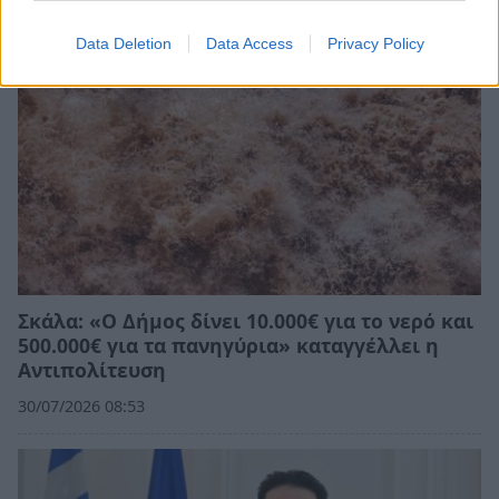
Data Deletion
Data Access
Privacy Policy
Σκάλα: «Ο Δήμος δίνει 10.000€ για το νερό και
500.000€ για τα πανηγύρια» καταγγέλλει η
Αντιπολίτευση
30/07/2026 08:53