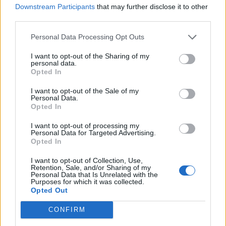
Δήμος Ευρώτα: Σκουριά και φθορά η
Downstream Participants
that may further disclose it to other
αμείλικτη πραγματικότητα…
third parties.
04/08/2026 09:07
Personal Data Processing Opt Outs
I want to opt-out of the Sharing of my
personal data.
Opted In
I want to opt-out of the Sale of my
Personal Data.
Opted In
I want to opt-out of processing my
Personal Data for Targeted Advertising.
Opted In
I want to opt-out of Collection, Use,
Retention, Sale, and/or Sharing of my
Personal Data that Is Unrelated with the
Purposes for which it was collected.
Εμποροπανήγυρη Μυστρά 2026: Κατεπείγουσα
Opted Out
συνεδρίαση της Δημοτικής Επιτροπής
CONFIRM
30/07/2026 17:47