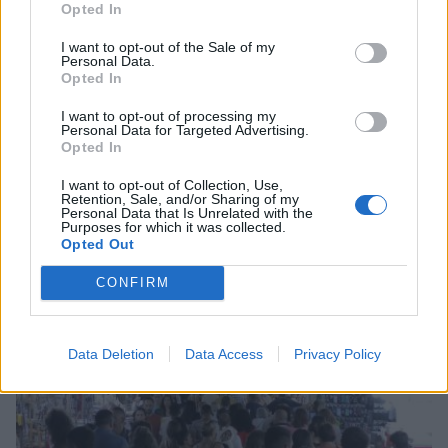
Opted In
I want to opt-out of the Sale of my
Personal Data.
Opted In
I want to opt-out of processing my
Personal Data for Targeted Advertising.
Opted In
I want to opt-out of Collection, Use,
Δήμος Ευρώτα: Σκουριά και φθορά η
Retention, Sale, and/or Sharing of my
αμείλικτη πραγματικότητα…
Personal Data that Is Unrelated with the
Purposes for which it was collected.
Opted Out
04/08/2026 09:07
CONFIRM
Data Deletion
Data Access
Privacy Policy