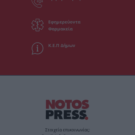
Εφημερεύοντα
Φαρμακεία
Κ.Ε.Π Δήμων
Στοιχεία επικοινωνίας: