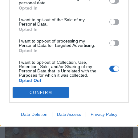
personal data.
Opted In
I want to opt-out of the Sale of my
Personal Data.
Opted In
I want to opt-out of processing my
Personal Data for Targeted Advertising.
Opted In
I want to opt-out of Collection, Use,
Retention, Sale, and/or Sharing of my
Personal Data that Is Unrelated with the
Purposes for which it was collected.
Λακωνία: Ο Δημήτρης Μανιατάκος ακούει
Opted Out
αλλά δεν μιλάει – Θα είναι υποψήφιος
δήμαρχος Ευρώτα;
CONFIRM
06/08/2026 13:10
Data Deletion
Data Access
Privacy Policy