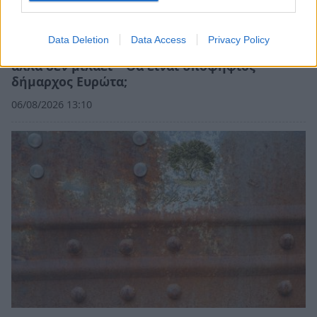
Data Deletion
Data Access
Privacy Policy
Λακωνία: Ο Δημήτρης Μανιατάκος ακούει
αλλά δεν μιλάει – Θα είναι υποψήφιος
δήμαρχος Ευρώτα;
06/08/2026 13:10