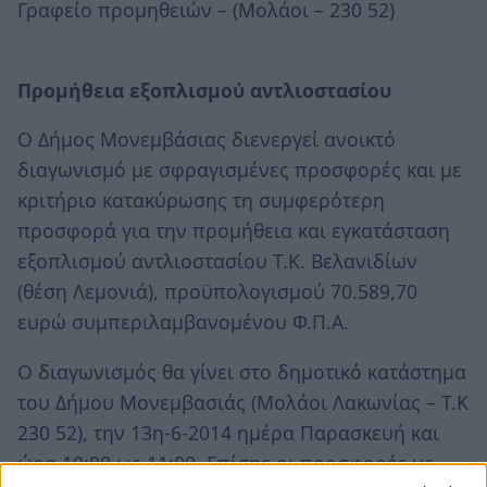
Γραφείο προμηθειών – (Μολάοι – 230 52)
Προμήθεια εξοπλισμού αντλιοστασίου
Ο Δήμος Μονεμβάσιας διενεργεί ανοικτό
διαγωνισμό με σφραγισμένες προσφορές και με
κριτήριο κατακύρωσης τη συμφερότερη
προσφορά για την προμήθεια και εγκατάσταση
εξοπλισμού αντλιοστασίου Τ.Κ. Βελανιδίων
(θέση Λεμονιά), προϋπολογισμού 70.589,70
ευρώ συμπεριλαμβανομένου Φ.Π.Α.
Ο διαγωνισμός θα γίνει στο δημοτικό κατάστημα
του Δήμου Μονεμβασιάς (Μολάοι Λακωνίας – Τ.Κ
230 52), την 13η-6-2014 ημέρα Παρασκευή και
ώρα 10:00 ως 11:00. Επίσης οι προσφορές με