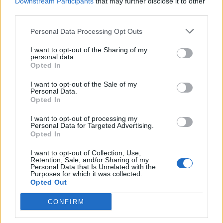
Downstream Participants
that may further disclose it to other
Κορινθία: Παραδίδονται τρία σημαντικά έργα
third parties.
προστασίας και ανάδειξης μνημείων
Personal Data Processing Opt Outs
05/08/2026 19:22
I want to opt-out of the Sharing of my
personal data.
Opted In
I want to opt-out of the Sale of my
Personal Data.
Opted In
I want to opt-out of processing my
Personal Data for Targeted Advertising.
Opted In
I want to opt-out of Collection, Use,
Retention, Sale, and/or Sharing of my
Personal Data that Is Unrelated with the
Purposes for which it was collected.
Opted Out
Σπάρτη: Ο Γιάννης Κότσιρας στο Σαϊνοπούλειο
CONFIRM
01/08/2026 19:00