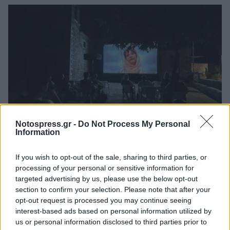
Notospress.gr -
Do Not Process My Personal
Information
Δυτική Μάνη: Συνεχίζονται οι
προφεστιβαλικές δράσεις του 3ου Kardamili
If you wish to opt-out of the sale, sharing to third parties, or
Art Doc Festival
processing of your personal or sensitive information for
targeted advertising by us, please use the below opt-out
05/08/2026 20:32
section to confirm your selection. Please note that after your
opt-out request is processed you may continue seeing
interest-based ads based on personal information utilized by
us or personal information disclosed to third parties prior to