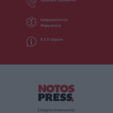
Εφημερεύοντα
Φαρμακεία
Κ.Ε.Π Δήμων
Στοιχεία επικοινωνίας: