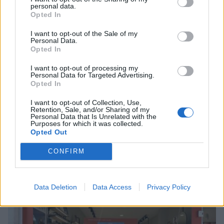
personal data.
Opted In
I want to opt-out of the Sale of my
Personal Data.
Opted In
I want to opt-out of processing my
Personal Data for Targeted Advertising.
Opted In
I want to opt-out of Collection, Use,
Retention, Sale, and/or Sharing of my
Personal Data that Is Unrelated with the
«Τσιμπημένες» οι τιμές των ψαριών – Πόσο
Purposes for which it was collected.
Opted Out
κοστίζουν γαύρος, σαρδέλα και μπακαλιάρος
08/08/2026 11:01
CONFIRM
Data Deletion
Data Access
Privacy Policy