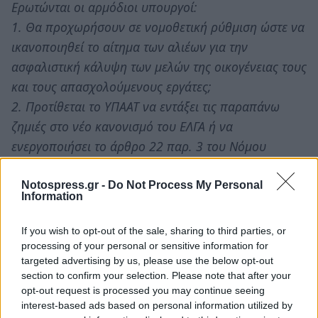
Ερωτώνται οι αρμόδιοι υπουργοί:
1. Θα προχωρήσουν σε νομοθετική ρύθμιση ώστε να
ικανοποιηθεί το αίτημα των αλιέων για την
ασφαλιστική κάλυψη των μελών της οικογένειας τους
και τους απασχολούμενους εργάτες;
2. Προτίθεται το ΥΠΑΑΤ να εντάξει τις παραπάνω
ζημιές στο νέο κανονισμό του ΕΛΓΑ ή να
ενεργοποιήσει το άρθρο 22 παρ. 3 του Νόμου
1650/86 ;»
Notospress.gr -
Do Not Process My Personal
Οι ερωτώντες βουλευτές
Information
Πετράκος Αθανάσιος
If you wish to opt-out of the sale, sharing to third parties, or
processing of your personal or sensitive information for
Καλογερή Αγνή
targeted advertising by us, please use the below opt-out
section to confirm your selection. Please note that after your
opt-out request is processed you may continue seeing
TAGS:
ΑΓΡΟΤΙΚΑ
interest-based ads based on personal information utilized by