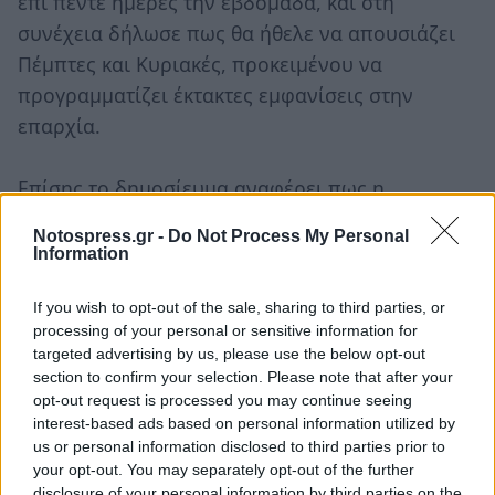
επί πέντε ημέρες την εβδομάδα, και στη
συνέχεια δήλωσε πως θα ήθελε να απουσιάζει
Πέμπτες και Κυριακές, προκειμένου να
προγραμματίζει έκτακτες εμφανίσεις στην
επαρχία.
Επίσης το δημοσίευμα αναφέρει πως η
τραγουδίστρια έθετε συνεχώς νέους όρους στην
Notospress.gr -
Do Not Process My Personal
συνεργασία, όπως για το καμαρίνι και το
Information
μικρόφωνο της, ενώ η Νατάσα Θεοδωρίδου
If you wish to opt-out of the sale, sharing to third parties, or
ήταν άφαντη στις πρόβες, γεγονός που
processing of your personal or sensitive information for
ανησύχησε σε ιδιαίτερα την Μιμή Ντενίση.
targeted advertising by us, please use the below opt-out
section to confirm your selection. Please note that after your
opt-out request is processed you may continue seeing
Το FTHIS.GR επικοινώνησε με την Νατάσα
interest-based ads based on personal information utilized by
Θεοδωρίδου, η οποία όμως δεν θέλησε να κάνει
us or personal information disclosed to third parties prior to
καμία δήλωση επί του θέματος.
your opt-out. You may separately opt-out of the further
disclosure of your personal information by third parties on the