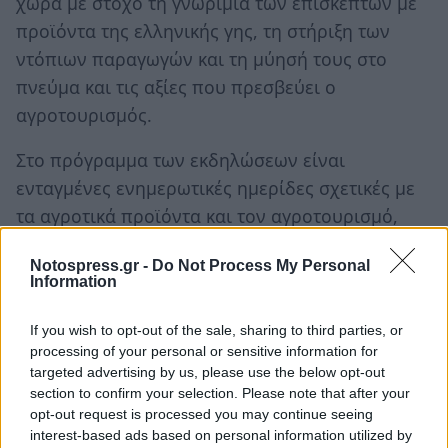
χώρα με στόχο τη γνωριμία των επισκεπτών με
προϊόντα της ελληνικής γης, τη στήριξη των
ντόπιων παραγωγών και τη μύησή τους στο
πνεύμα και τις αξίες που πρεσβεύει ο
αγροτουρισμός.
Στο πρόγραμμα των εκδηλώσεων είναι
ενταγμένες ενημερωτικές ημερίδες σχετικές με
τα αγροτικά προϊόντα και τον αγροτουρισμό,
καθώς και γαστρονομικές και πολιτιστικές
Notospress.gr -
Do Not Process My Personal
εκδηλώσεις. Στις 27 Ιουλίου, στην τελετή λήξης,
Information
θα πραγματοποιηθεί συναυλία του Νίκου
Πορτοκάλογλου υπό την αιγίδα της Περιφέρειας
If you wish to opt-out of the sale, sharing to third parties, or
processing of your personal or sensitive information for
Πελοποννήσου.
targeted advertising by us, please use the below opt-out
section to confirm your selection. Please note that after your
opt-out request is processed you may continue seeing
TAGS:
ΑΓΡΟΤΙΚΑ
interest-based ads based on personal information utilized by