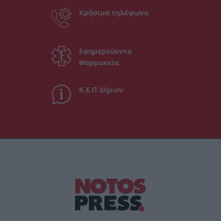
Χρήσιμα τηλέφωνα
Εφημερεύοντα
Φαρμακεία
Κ.Ε.Π Δήμων