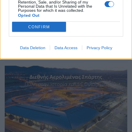
Retention, Sale, and/or Sharing of my
Personal Data that Is Unrelated with the
Purposes for which it was collected.
Opted Out
CONFIRM
Περπατώντας στους δρόμους της
Βαλέτας (video)
Data Deletion
Data Access
Privacy Policy
29/07/2026 15:26