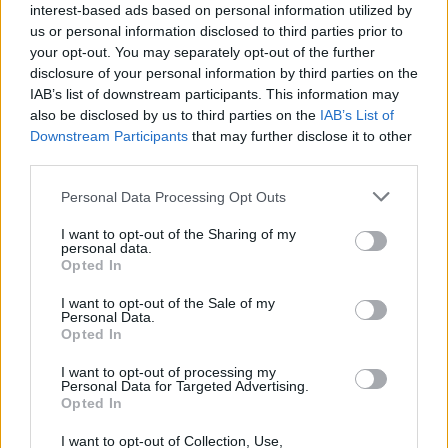
interest-based ads based on personal information utilized by
us or personal information disclosed to third parties prior to
your opt-out. You may separately opt-out of the further
disclosure of your personal information by third parties on the
IAB’s list of downstream participants. This information may
also be disclosed by us to third parties on the
IAB’s List of
Downstream Participants
that may further disclose it to other
third parties.
Θιόπαυτο και Σαμπατική: Οι γείτονες
Personal Data Processing Opt Outs
κολπίσκοι στην Αρκαδία που ξεχωρίζουν για
την ήρεμη ομορφιά τους
I want to opt-out of the Sharing of my
personal data.
03/08/2026 13:51
Opted In
I want to opt-out of the Sale of my
Personal Data.
Opted In
I want to opt-out of processing my
Personal Data for Targeted Advertising.
Opted In
I want to opt-out of Collection, Use,