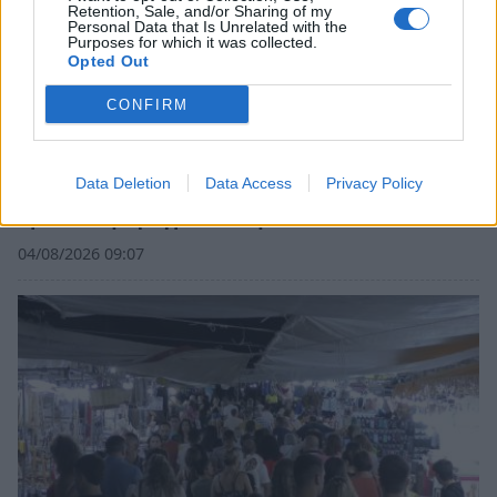
Retention, Sale, and/or Sharing of my
Personal Data that Is Unrelated with the
Purposes for which it was collected.
Opted Out
CONFIRM
Data Deletion
Data Access
Privacy Policy
Δήμος Ευρώτα: Σκουριά και φθορά η
αμείλικτη πραγματικότητα…
04/08/2026 09:07