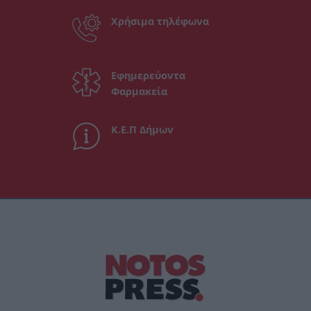
Χρήσιμα τηλέφωνα
Εφημερεύοντα
Φαρμακεία
Κ.Ε.Π Δήμων