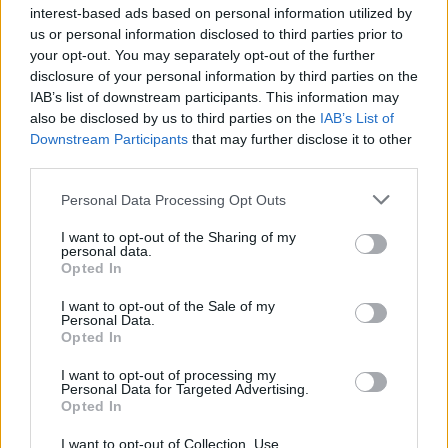
interest-based ads based on personal information utilized by
us or personal information disclosed to third parties prior to
your opt-out. You may separately opt-out of the further
disclosure of your personal information by third parties on the
IAB’s list of downstream participants. This information may
also be disclosed by us to third parties on the
IAB’s List of
Downstream Participants
that may further disclose it to other
third parties.
Personal Data Processing Opt Outs
Λακωνία: Ο Δημήτρης Μανιατάκος ακούει
I want to opt-out of the Sharing of my
personal data.
αλλά δεν μιλάει – Θα είναι υποψήφιος
Opted In
δήμαρχος Ευρώτα;
I want to opt-out of the Sale of my
06/08/2026 13:10
Personal Data.
Opted In
I want to opt-out of processing my
Personal Data for Targeted Advertising.
Opted In
I want to opt-out of Collection, Use,