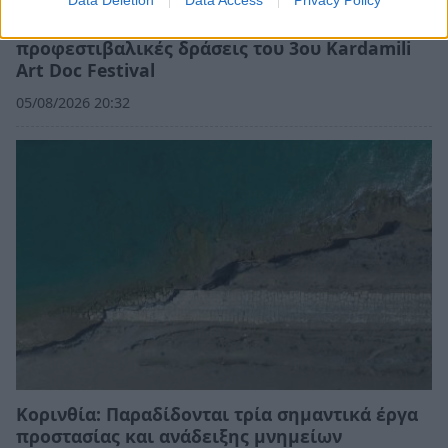
Data Deletion
Data Access
Privacy Policy
Δυτική Μάνη: Συνεχίζονται οι
προφεστιβαλικές δράσεις του 3ου Kardamili
Art Doc Festival
05/08/2026 20:32
Κορινθία: Παραδίδονται τρία σημαντικά έργα
προστασίας και ανάδειξης μνημείων