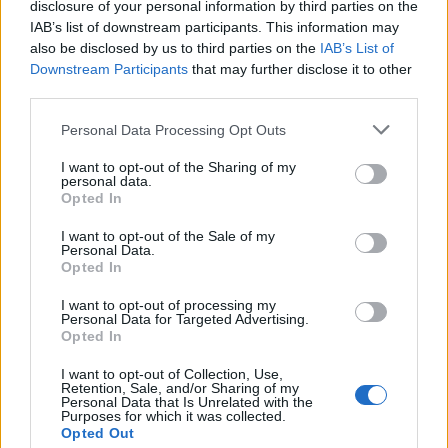
disclosure of your personal information by third parties on the
IAB’s list of downstream participants. This information may
also be disclosed by us to third parties on the
IAB’s List of
Downstream Participants
that may further disclose it to other
Σχέδια Βελτίωσης: Υπεγράφη η Κοινή
third parties.
Απόφαση με δημόσια δαπάνη 263,5 εκατ.
Personal Data Processing Opt Outs
ευρώ
I want to opt-out of the Sharing of my
08/08/2026 11:09
personal data.
Opted In
I want to opt-out of the Sale of my
Personal Data.
Opted In
I want to opt-out of processing my
Personal Data for Targeted Advertising.
Opted In
I want to opt-out of Collection, Use,
Retention, Sale, and/or Sharing of my
Personal Data that Is Unrelated with the
Purposes for which it was collected.
Opted Out