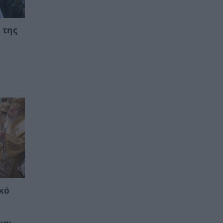
 της
α
κό