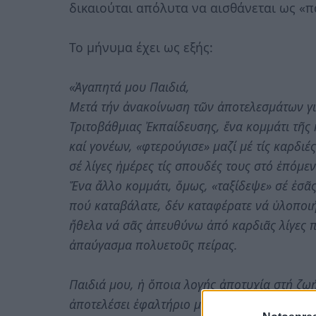
δικαιούται απόλυτα να αισθάνεται ως «π
Το μήνυμα έχει ως εξής:
«Ἀγαπητά μου Παιδιά,
Μετά τήν ἀνακοίνωση τῶν ἀποτελεσμάτων γι
Τριτοβάθμιας Ἐκπαίδευσης, ἕνα κομμάτι τῆς
καί γονέων, «φτερούγισε» μαζί μέ τίς καρδι
σέ λίγες ἡμέρες τίς σπουδές τους στό ἑπόμε
Ἕνα ἄλλο κομμάτι, ὅμως, «ταξίδεψε» σέ ἐσᾶ
πού καταβάλατε, δέν καταφέρατε νά ὑλοποιή
ἤθελα νά σᾶς ἀπευθύνω ἀπό καρδιᾶς λίγες π
ἀπαύγασμα πολυετοῦς πείρας.
Παιδιά μου, ἡ ὅποια λογής ἀποτυχία στή ζωή
ἀποτελέσει ἐφαλτήριο μίας ἐξαιρετικῆς πορεί