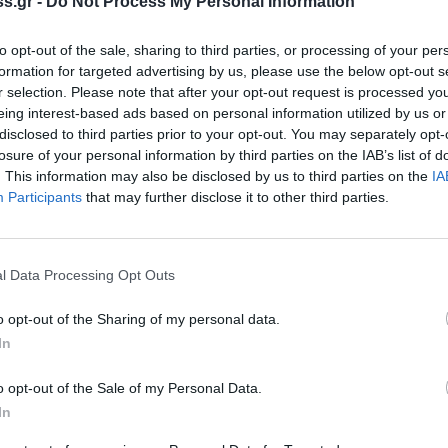
s.gr -
Do Not Process My Personal Information
 αὐτοκριτική, ἀξιολόγηση τῶν λαθῶν, πίστη στίς
ονή.
to opt-out of the sale, sharing to third parties, or processing of your per
formation for targeted advertising by us, please use the below opt-out s
ό τήν ἀποτυχία χωρίζει μία λεπτή γραμμή, πολλές
r selection. Please note that after your opt-out request is processed y
eing interest-based ads based on personal information utilized by us or
ει» στίς καρδιές σας ἡ ἀπογοήτευση ἤ ὁ θυμός,
disclosed to third parties prior to your opt-out. You may separately opt-
τε σίγουροι καί σίγουρες ὅτι θά δικαιωθεῖτε.
losure of your personal information by third parties on the IAB’s list of
πιτυχημένων συνανθρώπων μας, πού στο ξεκίνημα
. This information may also be disclosed by us to third parties on the
IA
Participants
that may further disclose it to other third parties.
χέρι σας εἶναι νά μετατρέψετε μία πρόσκαιρη
ολο στίβο τῆς ζωῆς.
l Data Processing Opt Outs
ές καί τίς λύπες, θά πρέπει νά ἔχουμε σύμμαχό μας
o opt-out of the Sharing of my personal data.
In
σύνθετα γίνονται ἁπλά, οἱ ἐπιτυχίες μπαίνουν στή
νται καί οἱ δρόμοι πού βρίσκονται μπροστά μας
o opt-out of the Sale of my Personal Data.
α σέ ὅ,τι άποφασίσετε γιά τή συνέχεια τῆς ζωῆς
In