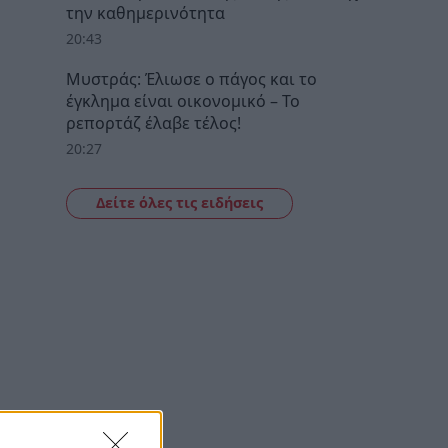
την καθημερινότητα
20:43
Μυστράς: Έλιωσε ο πάγος και το
έγκλημα είναι οικονομικό – Το
ρεπορτάζ έλαβε τέλος!
20:27
Δείτε όλες τις ειδήσεις