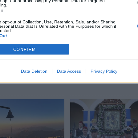
to opt-out of processing my Personal Data for Targeted
ing.
In
ές εὐλογίες»
o opt-out of Collection, Use, Retention, Sale, and/or Sharing
ersonal Data that Is Unrelated with the Purposes for which it
lected.
Out
υς επιτυχόντες]
CONFIRM
Data Deletion
Data Access
Privacy Policy