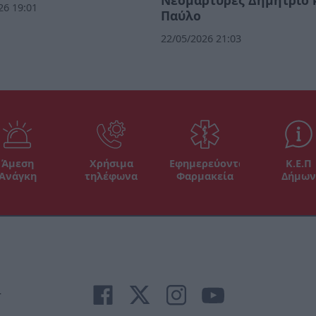
Νεομάρτυρες Δημήτριο 
26 19:01
Παύλο
22/05/2026 21:03
Άμεση
Χρήσιμα
Εφημερεύοντα
Κ.Ε.Π
Ανάγκη
τηλέφωνα
Φαρμακεία
Δήμων
r