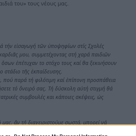
αιδιά του» τους νέους μας.
ά τήν εἰσαγωγή τῶν ὑποψηφίων στίς Σχολές
 καρδιᾶς μου, συμμετέχοντας στή χαρά παιδιῶν
ές ὅσων ἐπέτυχαν το στόχο τους καί θα ξεκινήσουν
νο στάδιο τῆς ἐκπαίδευσης.
ς, πού παρά τή φιλότιμη καί ἐπίπονη προσπάθεια
σετε τό ὄνειρό σας. Τή δύσκολη αὐτή στιγμή θά
ατρικές συμβουλές και κάποιες σκέψεις, ὡς
 μας, ἄν τή διαχειριστούμε σωστά, μπορεί νά
ας. Ἡ διαχείριση αὐτή θά πρέπει νά ἐμπεριέχει