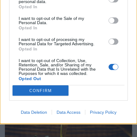
personal data.
Opted In
I want to opt-out of the Sale of my
Personal Data.
Opted In
I want to opt-out of processing my
Personal Data for Targeted Advertising.
Opted In
I want to opt-out of Collection, Use,
Retention, Sale, and/or Sharing of my
Personal Data that Is Unrelated with the
Ψηφιακό Δελτίο Αποστολής: Τι αλλάζει στις
Purposes for which it was collected.
Opted Out
λαϊκές αγορές και τα ελαιοτριβεία
06/08/2026 10:58
CONFIRM
Data Deletion
Data Access
Privacy Policy