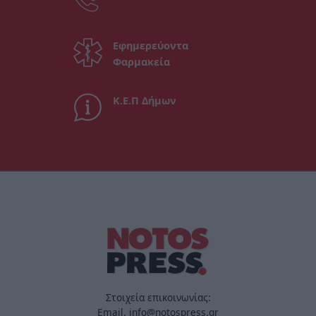
Εφημερεύοντα
Φαρμακεία
Κ.Ε.Π Δήμων
Στοιχεία επικοινωνίας:
Email. info@notospress.gr