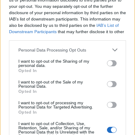
us or personal information disclosed to third parties prior to
your opt-out. You may separately opt-out of the further
disclosure of your personal information by third parties on the
IAB’s list of downstream participants. This information may
also be disclosed by us to third parties on the
IAB’s List of
Downstream Participants
that may further disclose it to other
third parties.
Personal Data Processing Opt Outs
Ανδρεάκος: «Δεν με ενδιαφέρει το πολιτικό
I want to opt-out of the Sharing of my
κόστος αλλά να υπάρχει νερό σήμερα, αύριο
personal data.
και στο μέλλον»
Opted In
08/08/2026 08:38
I want to opt-out of the Sale of my
Personal Data.
Opted In
I want to opt-out of processing my
Personal Data for Targeted Advertising.
Opted In
I want to opt-out of Collection, Use,
Retention, Sale, and/or Sharing of my
Personal Data that Is Unrelated with the